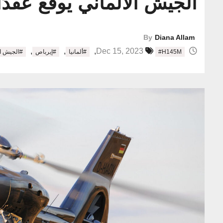
الجيش الألماني يوقع عقدًا لشراء 62 مروحية قت
By
Diana Allam
,
,
,
Dec 15, 2023
#H145M
#ألمانيا
#إيرباص
#الجيش ال