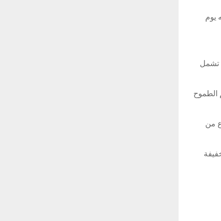
 يوم
ويضمّ العقد كذلك الدعم والخدمات المرتبطة بهذه المروحيات لمدة سبعة أعوام وتوريد أنظمة أسلحة من طراز “اتش فورس” Hforce تشمل
 الطموح
وع من
فيفة