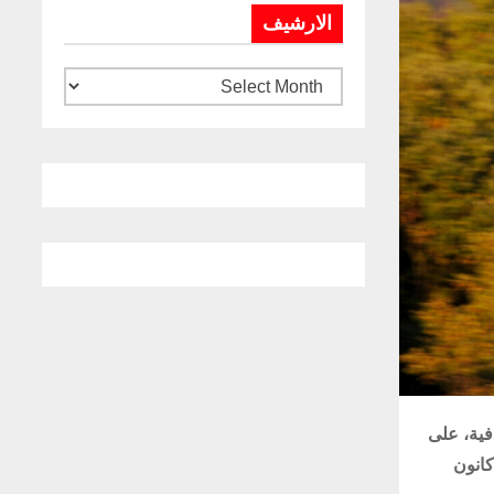
الارشيف
ز “اتش 145 إم” H145M مرفقًا بخيار شراء 20 طائرة إضافية، على
 ما نقلت فرانس 24 في 14 كانون