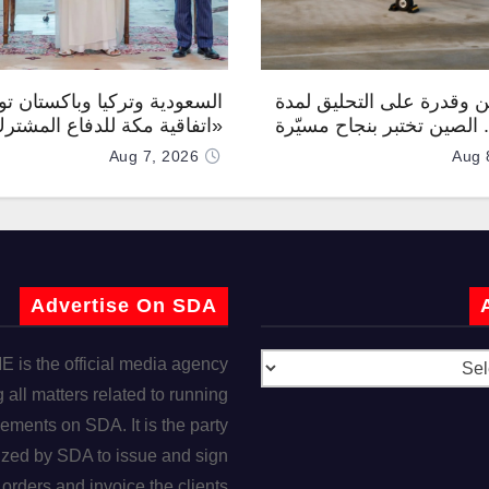
 وقدرة على التحليق لمدة
السعودية وتركيا وباكستان توق
.. الصين تختبر بنجاح مسيّرة
«اتفاقية مكة للدفاع المشتر
Aug 7, 2026
Aug 
Advertise On SDA
is the official media agency
 all matters related to running
ements on SDA. It is the party
ized by SDA to issue and sign
orders and invoice the clients