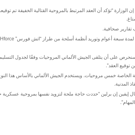
 الوزارة “تؤكد أن العقد المرتبط بالمروحية القتالية الخفيفة تم توقيعه
تاغ.
“سنحرص على أن يتلقى الجيش الألماني المروحيات وفقًا لجدول التسليم
 القوات الجوية الخاصة خمس مروحيات. ويستخدم الجيش الألماني بالأساس هذا الن
قال إيفين إن برلين “حددت حاجة ملحة لتزويد نفسها بمروحية عسكرية خ
لمهام”.