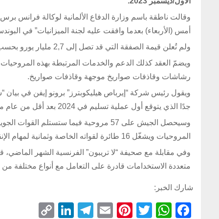
الأول/ديسمبر 2023.
وقالت ناطقة باسم وزارة الدفاع الألمانية لوكالة فرانس برس إن
أمس (الأربعاء) بعدما وافقت عليه لجنة الميزانيات” في البوندس
ولم تُعلن قيمة الصفقة التي قد تصل إلى 2,7 مليار يورو بحسب تقارير صحافية.
رشاشات وقاذفات صواريخ موجهة وقاذفات صواريخ.
ويقول رئيس شركة “إيرباص هيليكوبترز” برونو إيفن في بيان 
جدًا الذي يتوقع أول عملية تسليم في 2024 بعد أقل من عام من توقيع العقد”.
وسيحصل الجيش على 57 مروحية فيما ستستلم
المروحيات ويشغّل 16 طائرة لقواته الخاصة وثمانية لمهام الإنقاذ المدنية.
وفي مقابلة مع صحيفة “لا تريبون” الفرنسية الشهر الماضي، 
متعددة الاستخدامات قادرة على التعامل مع أنواع مختلفة من ا
شارك الخبر:
C
Li
T
E
Pi
T
W
F