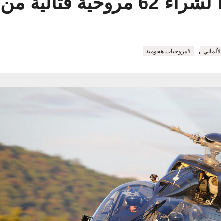
الية من إيرباص
,
ألماني
#مروحيات هجومية