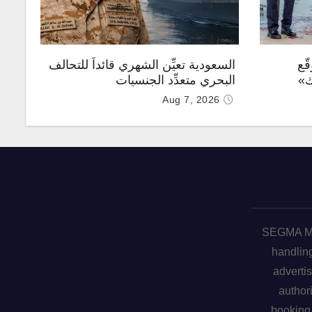
ّع
السعودية تعيِّن الشهري قائداً للتحالف
ك»
البحري متعدِّد الجنسيات
Aug 7, 2026
SEGMA ME 
handling
advertis
author
booking 