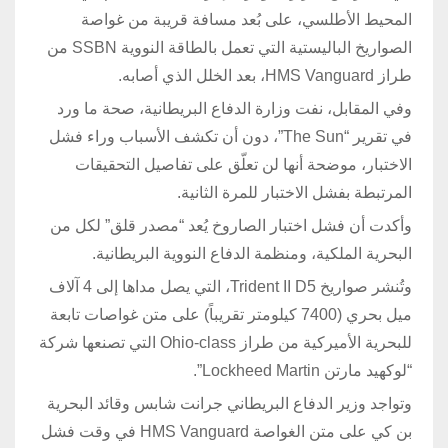
المحيط الأطلسي، على بُعد مسافة قريبة من غواصة
الصواريخ الباليستية التي تعمل بالطاقة النووية SSBN من
طراز HMS Vanguard، بعد الخلل الذي أصابه.
وفي المقابل، نفت وزارة الدفاع البريطانية، صحة ما ورد
في تقرير “The Sun”، دون أن تكشف الأسباب وراء فشل
الاختبار، موضحة أنها لن تعلّق على تفاصيل التحقيقات
المرتبطة بفشل الاختبار للمرة الثانية.
وأكدت أن فشل اختبار الصاروخ يُعد “مصدر قلق” لكل من
البحرية الملكية، ومنظمة الدفاع النووية البريطانية.
وتُنشر صواريخ Trident II D5، التي يصل مداها إلى 4 آلاف
ميل بحري (7400 كيلومتر تقريباً) على متن غواصات تابعة
للبحرية الأميركية من طراز Ohio-class التي تصنعها شركة
“لوكهيد مارتن Lockheed Martin”.
وتواجد وزير الدفاع البريطاني جرانت شابس وقائد البحرية
بن كي على متن الغواصة HMS Vanguard في وقت فشل