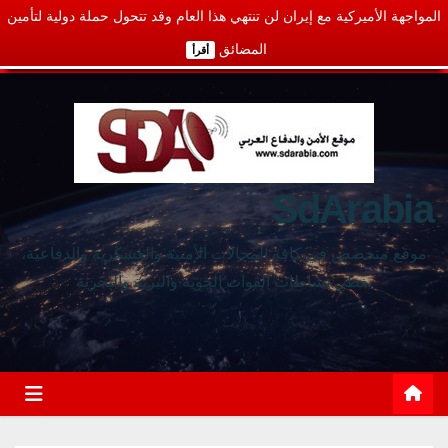
المواجهة الأميركية مع إيران لن تنتهي هذا العام وقد تتحول حملة دولية لتأمين
المضائق
أقرأ
SdArabia
موقع متخصص في كافة المجالات الأمنية والعسكرية والدفاعية،
يغطي نشاطات القوات الجوية والبرية والبحرية