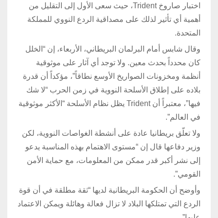
اختبار صاروخ Trident، حيث سعى الأول إلى التقليل من
أهمية أي تأثير لذلك على مصداقية الردع النووي للمملكة
المتحدة.
وقال شابس أمام البرلمان البريطاني، الأربعاء، إن “الخلل
كان محدداً بحدث معين. ولا توجد أي آثار على موثوقية
أنظمة ومخزونات الصواريخ الأوسع نطاقاً”، مؤكداً أن قدرة
بلاده على إطلاق الأسلحة النووية في زمن الحرب “لا شك
فيها”، معتبراً أن Trident يظل نظام الأسلحة “الأكثر موثوقية
في العالم”.
ولا تعلّق بريطانيا عادة على أنشطة الغواصات النووية، لكن
وزير دفاعها قال إن “مستوى الاهتمام بهذه المناسبة يدعو
إلى نشر أكبر قدر ممكن من المعلومات، مع حماية الأمن
القومي”.
وأوضح أن الحكومة البريطانية لديها “ثقة مطلقة في أن قوة
الردع التي تمتلكها البلاد لا تزال فعالة وهائلة ويمكن الاعتماد
عليها”.