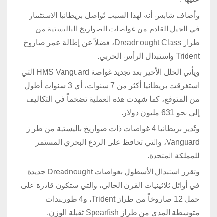
وأضاف شابس أنه لهذا السبب تُواصل بريطانيا الاستثمار
في الجيل القادم من غواصات الصواريخ الباليستية من
طراز Dreadnought Class، فضلاً عن إطالة عمر صاروخ
Trident واستبدال الرأس الحربي.
ويأتي الخلل الأخير بعد تجديد غواصة HMS Vanguard التي
استغرقت بريطانيا أكثر من 7 سنوات، أي 3 سنوات أطول
من المتوقع، كما شهدت هذه العملية تضخماً في التكاليف
إلى نحو 631 مليون دولار.
وتُدير بريطانيا 4 غواصات ذات صواريخ باليستية من طراز
Vanguard، والتي تحافظ على الردع البحري المستمر
للمملكة المتحدة.
وتقرر استبدال الأسطول بغواصات Dreadnought جديدة
في أوائل ثلاثينيات القرن الحالي، والتي ستكون قادرة على
حمل 12 صاروخاً من طراز Trident، و4 طوربيدات
متوسطة المدى من طراز Spearfish ثقيلة الوزن.