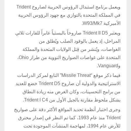
ويعمل برنامج استبدال الرؤوس الحربية لصاروخ Trident
في المملكة المتحدة بالتوازي مع جهود الرؤوس الحربية
الأميركية W93/Mk7.
ويعتبر Trident II D5 صاروخاً باليستياً عابراً للقارات ثلاثي
المراحل، إذ يعمل بالوقود الصلب ويُطلق من
الغواصات، ويُنشر من قِبَل الولايات المتحدة والمملكة
المتحدة على غواصات الصواريخ النووية من طراز Ohio،
وVanguard.
فيما ذكر موقع “Missile Threat” التابع لمركز الدراسات
الاستراتيجية والدولية أن صاروخ Trident D5 خضع للعديد
من برامج التحسينات، وكان الغرض منه زيادة النطاق
بشكل ملحوظ مقارنة بالجيل الأول من Trident I C4.
وجرى اختبار أنظمة تحديد المواقع الأكثر دقة على صواريخ
Trident منذ عام 1993، كما تم النظر في إصدار مخترق
للأرض عام 1994، لمهاجمة المنشآت الموجودة تحت