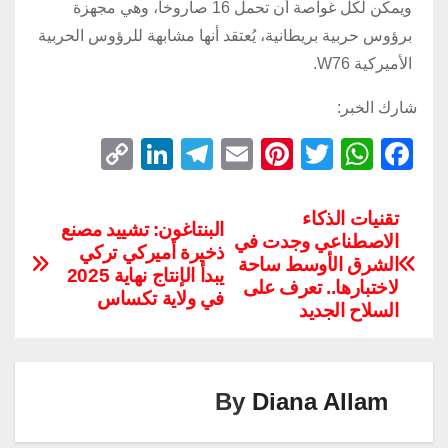
ويمكن لكل غواصة أن تحمل 16 صاروخاً، وهي مجهزة
برؤوس حربية بريطانية، يُعتقد أنها مشابهة للرؤوس الحربية
الأميركية W76.
شارك الخبر:
C
Li
T
E
Pi
T
W
F
o
n
el
m
nt
wi
h
a
p
k
e
ail
er
tt
at
c
تقنيات الذكاء
البنتاغون: تشييد مصنع
الاصطناعي وجدت في
y
e
gr
e
er
s
e
ذخيرة أميركي تركي
الشرق الأوسط ساحة
Li
dI
a
st
A
b
يبدأ الإنتاج نهاية 2025
لاختبارها.. تعرف على
في ولاية تكساس
n
n
m
p
o
السلاح الجديد
k
p
o
k
By
Diana Allam