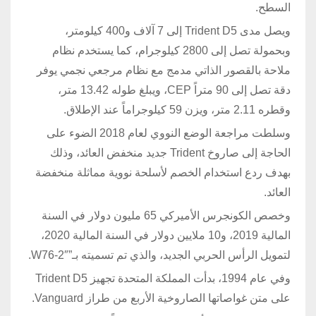
السطح.
ويصل مدى Trident D5 إلى 7 آلاف و400 كيلومتر،
وبحمولة تصل إلى 2800 كيلوجرام، كما يستخدم نظام
ملاحة بالقصور الذاتي مدمج مع نظام مرجعي نجمي يوفر
دقة تصل إلى 90 متراً CEP، ويبلغ طوله 13.42 متر،
وقطره 2.11 متر، ويزن 59 كيلوجراماً عند الإطلاق.
وسلطت مراجعة الوضع النووي لعام 2018 الضوء على
الحاجة إلى صاروخ Trident جديد منخفض العائد، وذلك
بهدف ردع استخدام الخصم لأسلحة نووية مماثلة منخفضة
العائد.
وخصص الكونجرس الأميركي 65 مليون دولار في السنة
المالية 2019، و10 ملايين دولار في السنة المالية 2020،
لتمويل الرأس الحربي الجديد، والذي تم تسميته بـ”W76-2″.
وفي عام 1994، بدأت المملكة المتحدة تجهيز Trident D5
على متن غواصاتها الصاروخية الأربع من طراز Vanguard.