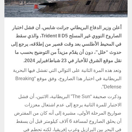
أعلن وزير الدفاع البريطاني جرانت شابس، أن فشل اختبار
الصاروخ النووي غير المسلح Trident II D5، والذي سقط
في المحيط الأطلسي بعد وقت قصير من إطلاقه، يرجع إلى
حدوث “خلل”، دون أن يقدّم مزيداً من التوضيح بحسب ما
نقل موقع الشرق للأخبار في 23 شباط/فبراير 2024.
وتعد هذه المرة الثانية على التوالي التي تفشل فيها البحرية
البريطانية في اختبار هذا الصاروخ، وفق موقع “Breaking
Defense”.
وذكرت صحيفة “The Sun” البريطانية، الاثنين، أن فشل
الاختبار للمرة الثانية يرجع إلى عدم اشتعال معززات
صواريخ المرحلة الأولى، مشيرة إلى أنه كان من المفترض
أن يحلق الصاروخ لمسافة 6 آلاف كيلومتر قبل أن يسقط
في البحر بين البرازيل وغرب إفريقيا، لكنه تحطم في