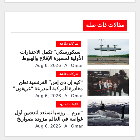
مقالات ذات صلة
شركات دفاعية
“سيكورسكي” تكمل الاختبارات
الأولية لمسيرة الإقلاع والهبوط
العمودي “نوماد 100”
Aug 8, 2026
Ali Omar
شركات دفاعية
“كيه إن دي إس” الفرنسية تعلن
مغادرة المركبة المدرعة “غريفون”
رقم 1000 لخط الإنتاج
Aug 6, 2026
Ali Omar
القوات البحرية
“بيرم”.. روسيا تستعد لتدشين أول
غواصة في العالم مزودة بصواريخ
كروز فرط صوتية
Aug 6, 2026
Ali Omar