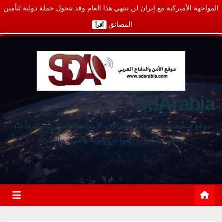
المواجهة الأميركية مع إيران لن تنتهي هذا العام وقد تتحول حملة دولية لتأمين
المضائق
أقرأ
SdArabia
موقع متخصص في كافة المجالات الأمنية والعسكرية والدفاعية،
يغطي نشاطات القوات الجوية والبرية والبحرية