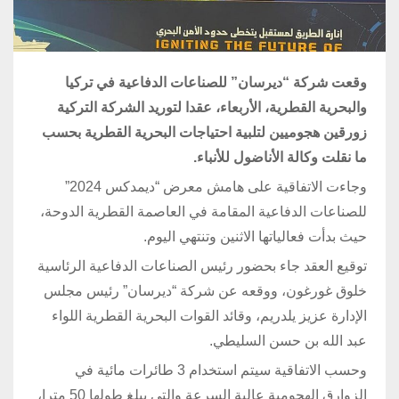
وقعت شركة “ديرسان” للصناعات الدفاعية في تركيا
والبحرية القطرية، الأربعاء، عقدا لتوريد الشركة التركية
زورقين هجوميين لتلبية احتياجات البحرية القطرية بحسب
ما نقلت وكالة الأناضول للأنباء.
وجاءت الاتفاقية على هامش معرض “ديمدكس 2024”
للصناعات الدفاعية المقامة في العاصمة القطرية الدوحة،
حيث بدأت فعالياتها الاثنين وتنتهي اليوم.
توقيع العقد جاء بحضور رئيس الصناعات الدفاعية الرئاسية
خلوق غورغون، ووقعه عن شركة “ديرسان” رئيس مجلس
الإدارة عزيز يلدريم، وقائد القوات البحرية القطرية اللواء
عبد الله بن حسن السليطي.
وحسب الاتفاقية سيتم استخدام 3 طائرات مائية في
الزوارق الهجومية عالية السرعة والتي يبلغ طولها 50 مترا،