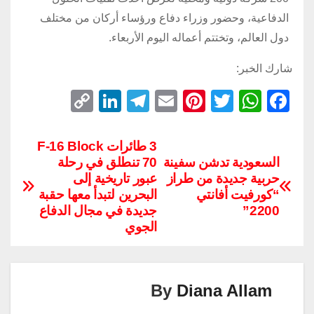
الدفاعية، وحضور وزراء دفاع ورؤساء أركان من مختلف
دول العالم، وتختتم أعماله اليوم الأربعاء.
شارك الخبر:
C
Li
T
E
Pi
T
W
F
o
n
el
m
nt
wi
h
a
p
k
e
ail
er
tt
at
c
3 طائرات F-16 Block
السعودية تدشن سفينة
70 تنطلق في رحلة
y
e
gr
e
er
s
e
حربية جديدة من طراز
عبور تاريخية إلى
Li
dI
a
st
A
b
“كورفيت أفانتي
البحرين لتبدأ معها حقبة
n
n
m
p
o
2200”
جديدة في مجال الدفاع
الجوي
k
p
o
k
By
Diana Allam