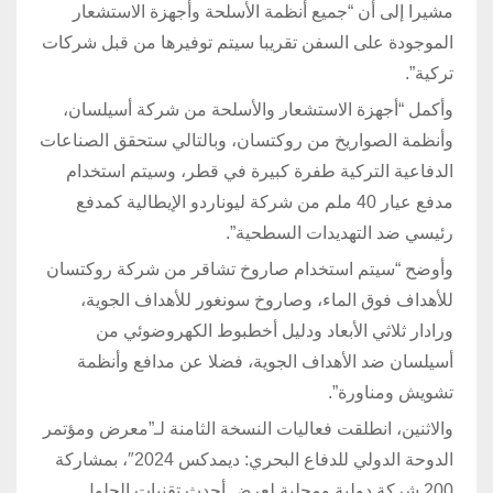
مشيرا إلى أن “جميع أنظمة الأسلحة وأجهزة الاستشعار
الموجودة على السفن تقريبا سيتم توفيرها من قبل شركات
تركية”.
وأكمل “أجهزة الاستشعار والأسلحة من شركة أسيلسان،
وأنظمة الصواريخ من روكتسان، وبالتالي ستحقق الصناعات
الدفاعية التركية طفرة كبيرة في قطر، وسيتم استخدام
مدفع عيار 40 ملم من شركة ليوناردو الإيطالية كمدفع
رئيسي ضد التهديدات السطحية”.
وأوضح “سيتم استخدام صاروخ تشاقر من شركة روكتسان
للأهداف فوق الماء، وصاروخ سونغور للأهداف الجوية،
ورادار ثلاثي الأبعاد ودليل أخطبوط الكهروضوئي من
أسيلسان ضد الأهداف الجوية، فضلا عن مدافع وأنظمة
تشويش ومناورة”.
والاثنين، انطلقت فعاليات النسخة الثامنة لـ”معرض ومؤتمر
الدوحة الدولي للدفاع البحري: ديمدكس 2024″، بمشاركة
200 شركة دولية ومحلية لعرض أحدث تقنيات الحلول