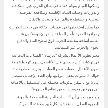
ويمكنها القيام بمهام فعالة في نطاق الحرب غير المتكافئة
والدوريات وحماية المياه الإقليمية ومكافحة القرصنة
البحرية والاستطلاع والمراقبة والبحث والإنقاذ.
كما يمكن استخدامها في عمليات الإغاثة في حالات الكوارث
ومراقبة الحدود وأمن القواعد والموانئ، وستكون هناك
أنظمة أسلحة مختلفة للحرب فوق سطح الماء والدفاع
الجوي والحرب غير المتماثلة.
مدير تطوير الأعمال بشركة “ديرسان” للصناعات الدفاعية
في تركيا، إركان ينيجري قال للأناضول، إنهم “توجوا عملية
تطوير الأعمال المتواصلة مع القوات البحرية القطرية منذ
حوالي 6 سنوات بحفل التوقيع، وأن العدد الإجمالي سيصل
إلى 5 مع 3 سفن بتكوينات مختلفة في المستقبل، بالإضافة
إلى زورقين هجوميين ضمن نطاق المشروع”.
وأوضح ينيجري أن “القدرات الحربية السطحية والجوية
للبحرية القطرية ستزداد بشكل كبير مع هذه السفن”،