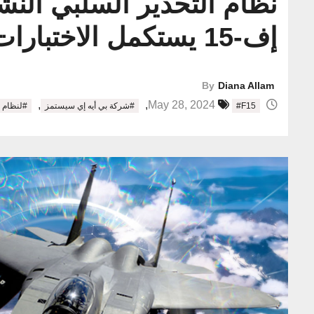
نظام التحذير السلبي الن
إف-15 يستكمل الاختبارات التشغيلية
By
Diana Allam
,
,
May 28, 2024
#F15
#شركة بي أيه إي سيستمز
#لنظام إي