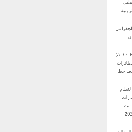
سلبي
رونية
الجغرافي
ي
وقال الرائد براينت “جاغر” باوم، مدير اختبار نظام إيغل للتحذير السلبي النشط في مركز الاختبار والتقييم التشغيلي للقوات الجوية (AFOTEC):
لطائرات
لنشط خط
 لنظام
قدرات
ونية
رب الإلكترونية الإدراكية كما تم استعراضه خلال اختبارات المناورات الكبيرة نورثرن إيدج 2023
المعالجة