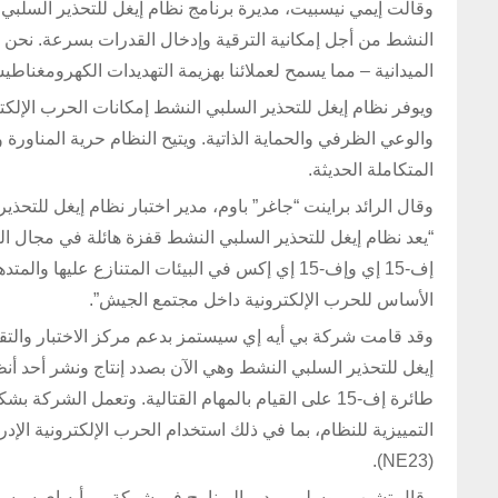
وقالت إيمي نيسبيت، مديرة برنامج نظام إيغل للتحذير السلبي
النشط من أجل إمكانية الترقية وإدخال القدرات بسرعة. نحن ن
الميدانية – مما يسمح لعملائنا بهزيمة التهديدات الكهرومغناطيس
ويوفر نظام إيغل للتحذير السلبي النشط إمكانات الحرب الإلكترو
والوعي الظرفي والحماية الذاتية. ويتيح النظام حرية المناور
المتكاملة الحديثة.
“يعد نظام إيغل للتحذير السلبي النشط قفزة هائلة في مجال ال
إف-15 إي وإف-15 إي إكس في البيئات المتنازع عل
الأساس للحرب الإلكترونية داخل مجتمع الجيش”.
وقد قامت شركة بي أيه إي سيستمز بدعم مركز الاختبار والتقييم
إيغل للتحذير السلبي النشط وهي الآن بصدد إنتاج ونشر أحد أنظ
طائرة إف-15 على القيام بالمهام القتالية. وتعمل الش
(NE23).
وقال تشيب موسلي، مدير البرنامج في شركة بي أيه إي سيستمز: 