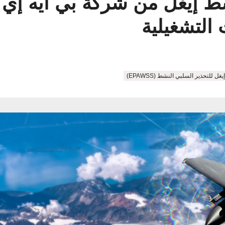
شط إيغل من شركة بي أيه إي
غل للتحذير السلبي النشط (EPAWSS)