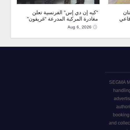
تان
“كيه إن دي إس” الفرنسية تعلن
فاعي
مغادرة المركبة المدرعة “غريفون”
رقم 1000 لخط الإنتاج
Aug 6, 2026
SEGMA ME 
handling
advertis
author
booking 
and collec