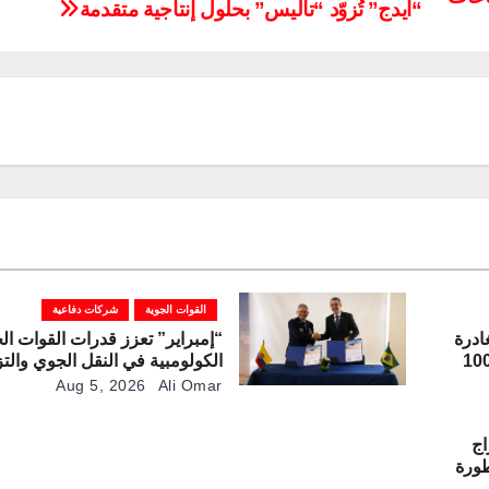
“ايدج” تُزوّد “تاليس” بحلول إنتاجية متقدمة
القوات الجوية
شركات دفاعية
ادرة
“إمبراير” تعزز قدرات القوات ال
رعة “غريفون” رقم 1000
الكولومبية في النقل الجوي والتز
بالوقود جوًا من خلال تزويدها بط
Aug 5, 2026
Ali Omar
“كيه سي-390 ميلينيوم”
اج
مطورة