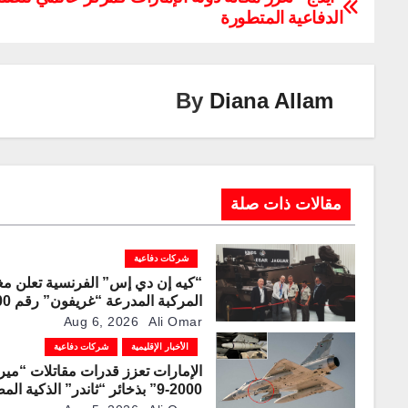
الدفاعية المتطورة
y
e
gr
e
er
s
e
Li
dI
a
st
A
b
n
n
m
p
o
By
Diana Allam
k
p
o
k
مقالات ذات صلة
شركات دفاعية
“كيه إن دي إس” الفرنسية تعلن مغ
المركبة المد
لخط الإنتاج
Aug 6, 2026
Ali Omar
الأخبار الإقليمية
شركات دفاعية
الإمارات تعزز قدرات مقاتلات “مير
2000-9” بذخائر “ثاندر” الذكية ال
محليًا