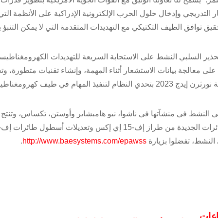
 التدريجي وإدخال حلول الحرب الإلكترونية الإدراكية على الأنظمة التي
 توافق الطيف التكتيكي مع التهديدات المتقدمة التي لا يمكن التنبؤ به
بار قدرة نظام إيغل للتحذير السلبي النشط على الاستجابة السريعة للتهديدات الكهرومغناطي
م على معالجة بيانات الاستشعار أثناء المهمة، وإنشاء تقنيات متطورة، و
أشكال الموجات في الوقت الفعلي. علاوة على ذلك، قامت بيئة نورثرن إيدج 2023 بتحدي النظام لتنفيذ المهام في ط
بي النشط في منشآتها في ناشوا، نيو هامبشاير وأوستن، تكساس، وتنتج
النشط، تفضلوا بزيارة
http://www.baesystems.com/epawss
.
اعات