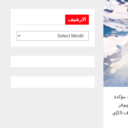
الارشيف
 مؤكدة
يه إي سيستمز. ويوفر
نظام إيغل للتحذير السلبي النشط قدرات الحرب الإلكترونية الهامة (EW) لطائرات إف-15إي سترايك إيغل (F-15E Strike Eagle) وإف-15إي