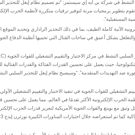
 النشط في شركة بي أيه إي سيستمز: “تم تصميم نظام إيغل للتحذير ال
قوم بتطوير برمجيات مرنة لتوفير ترقيات متكررة لأنظمة الحرب الإلكت
ية المستقبلية”.
نية الآنية كاملة الطيف، بما في ذلك التحذير الراداري وتحديد الموقع 
ة والتغلغل بشكل أعمق في ساحات القتال التي تحميها أنظمة الدفاع الجو
تكنولوجيا، حيث يعمل على تحسين القدرات الفتاكة والقدرات القتالية ل
يها والمتدهورة ضد التهديدات المتقدمة”. “وسيصبح نظام إيغل للتحذير السلبي ا
 التشغيلي للقوات الجوية في تنفيذ الاختبار والتقييم التشغيلي الأولي
مة الحرب الإلكترونية الأكثر تقدمًا في العالم، مما يعمل على تحسين 
ركة بشكل وثيق مع بوينغ والقوات الجوية الأمريكية لتعزيز قدرات الحرب الإلكتر
التمييزية للنظام، بما في ذلك استخدام الح
“يسمح لنا تعاوننا الوثيق مع القوات الجوية الأمريكية بتطوير قدرات 