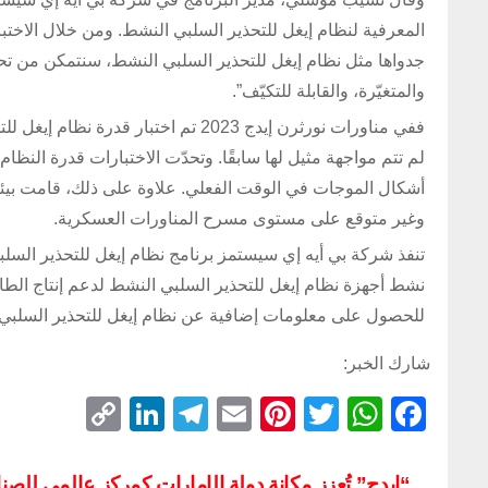
المعرفية لنظام إيغل للتحذير السلبي النشط. ومن خلال الاختبار
جدواها مثل نظام إيغل للتحذير السلبي النشط، سنتمكن من تحقيق
والمتغيّرة، والقابلة للتكيّف”.
ففي مناورات نورثرن إيدج 2023 تم اخت
لم تتم مواجهة مثيل لها سابقًا. وتحدّت الاختبارات قدرة النظا
وغير متوقع على مستوى مسرح المناورات العسكرية.
تنفذ شركة بي أيه إي سيستمز برنامج نظام إيغل للتحذير السل
للحصول على معلومات إضافية عن نظام إيغل للتحذير السلبي 
شارك الخبر:
C
Li
T
E
Pi
T
W
F
o
n
el
m
nt
wi
h
a
p
k
e
ail
er
tt
at
c
“ايدج” تُعزز مكانة دولة الإمارات كمركز عالمي للصن