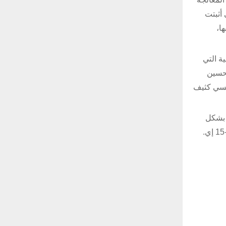
 أثبتت
ا،
سية التي
تحسين
يف كهرومغناطيسي كثيف
 بشكل
نشط أجهزة نظام إيغل للتحذير السلبي النشط لدعم إنتاج الطائرات الجديدة من طراز إف-15 إي إكس وتعديلات أسطول طائرات إف-15 إي.