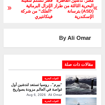
p
k
e
ail
er
tt
at
c
مصر: تدشين القاطرة
قطر تتسلم سفينة
البحرية الثالثة من طراز
الإنزال البرمائية
y
e
gr
e
er
s
e
(ASD) بترسانة
“الفلك” من شركة
Li
dI
a
st
A
b
الإسكندرية
فينكانتيري
n
n
m
p
o
k
p
o
k
By
Ali Omar
مقالات ذات صلة
القوات البحرية
“بيرم”.. روسيا تستعد لتدشين أول
غواصة في العالم مزودة بصواريخ
كروز فرط صوتية
Aug 6, 2026
Ali Omar
القوات البحرية