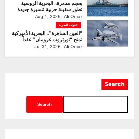
بحجم مدمرة.. البحرية الروسية
تطور سفينة حربية مُسيرة جديدة
لمطاردة الغواصات
Aug 1, 2026
Ali Omar
القوات البحرية
“العين الساهرة”.. البحرية الأميركية
تمنح “نورثروب غرومان” عقداً
بقيمة تقترب من 1.2 مليار دولار
Jul 31, 2026
Ali Omar
لإنتاج نسخ محدثة من طائرة
المراقبة “E-2D”
Search
Search