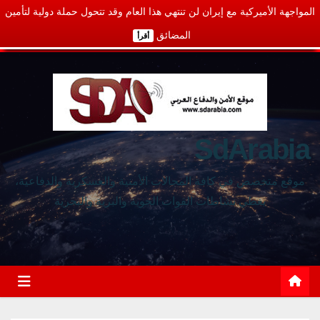
المواجهة الأميركية مع إيران لن تنتهي هذا العام وقد تتحول حملة دولية لتأمين
المضائق
أقرأ
SdArabia
موقع متخصص في كافة المجالات الأمنية والعسكرية والدفاعية،
يغطي نشاطات القوات الجوية والبرية والبحرية