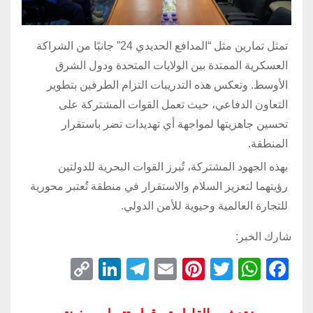
تمثل تمارين مثل “المدافع الحديدي 24” جانبًا من الشراكة
العسكرية الممتدة بين الولايات المتحدة ودول الشرق
الأوسط. وتعكس هذه التدريبات التزام الطرفين بتطوير
التعاون الدفاعي، حيث تعمل القوات المشتركة على
تحسين جاهزيتها لمواجهة أي تهديدات تضر باستقرار
المنطقة.
بهذه الجهود المشتركة، تُبرز القوات البحرية للدولتين
رؤيتهما لتعزيز السلام والاستقرار في منطقة تُعتبر محورية
للتجارة العالمية وحيوية للأمن الدولي.
شارك الخبر:
C
Li
T
E
Pi
T
W
F
o
n
el
m
nt
wi
h
a