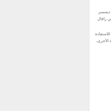
هذه التقنية في ديسمبر
بذلك أول ميزة على متن رافال
لاستفادة
 الأخرى،