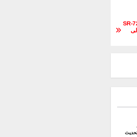
لى تجاوز أنظمة إس-400 وإس-500.. طائرة SR-72
لى
 لتحديث