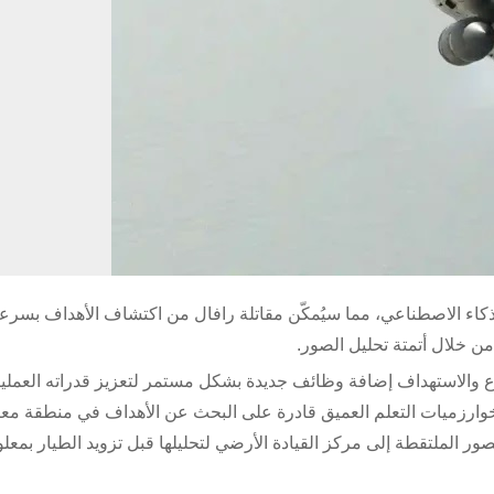
لذكاء الاصطناعي، مما سيُمكّن مقاتلة رافال من اكتشاف الأهداف بسرع
بود “تاليوس” للاستطلاع والاستهداف إضافة وظائف جديدة بشكل مستمر لتعزيز قدراته العمليا
م 2026 مع اعتماد معيار رافال F4.3، ستكون خوارزميات التعلم العميق قادرة على البحث عن الأهداف في منطقة م
ر الملتقطة إلى مركز القيادة الأرضي لتحليلها قبل تزويد الطيار بمعل