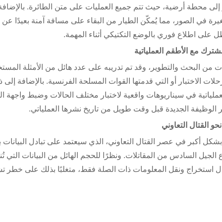
 إلى محطة أرضية، حيث تتم جميع العمليات على متن الطائرة. بالإضافة
ة في الصور، مما يُمكّن الطيار من البقاء على مسافة آمنة بعيدًا عن 
ظل على اطلاع فوري بالوضع التكتيكي أثناء المهمة.
ترك مع الأطقم العملياتية
ات من البحث والتطوير، وقد تم تدريبه على عدد هائل من الأمثلة المس
لات الاختبار أو التي قدمتها القوات المسلحة الفرنسية. بالإضافة إلى ذ
عملياتية في سيناريوهات واقعية لاختبار مختلف الحالات وضبط واجهة ا
ر الوظيفة الجديدة قبل وقت طويل من تاريخ نشرها العملياتي.
نحو القتال التعاوني
 بشكل أكبر في عصر القتال التعاوني، الذي سيعتمد على تبادل البيانات ب
جيل السادس من المقاتلات. ونظرًا للحجم الهائل من البيانات التي تُن
ل استخراج ونقل المعلومات ذات الصلة فقط، متغلبًا بذلك على خطر تش