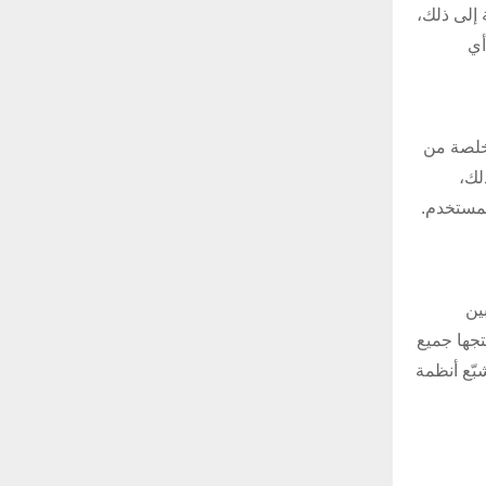
 إلى ذلك،
أي
تخلصة من
لك،
لمستخدم.
ين
تجها جميع
بّع أنظمة