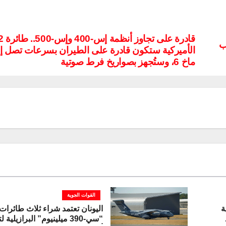
قادرة ع
ب
الأميركية ستكون قادرة على الطيران بسرعات تصل إ
ماخ 6، وستُجهز بصواريخ فرط صوتية
القوات الجوية
ة
اليونان تعتمد شراء ثلاث طائرات
“سي-390 ميلينيوم” البرازيلية