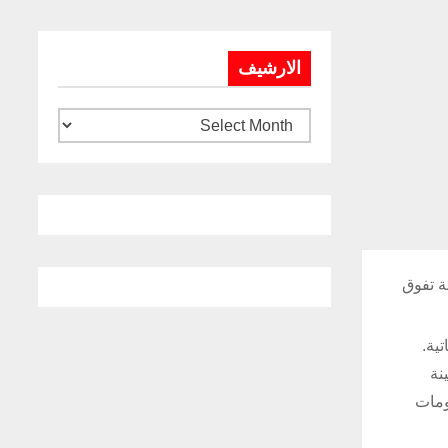
الارشيف
ة تفوق
تية.
عينة
ومات