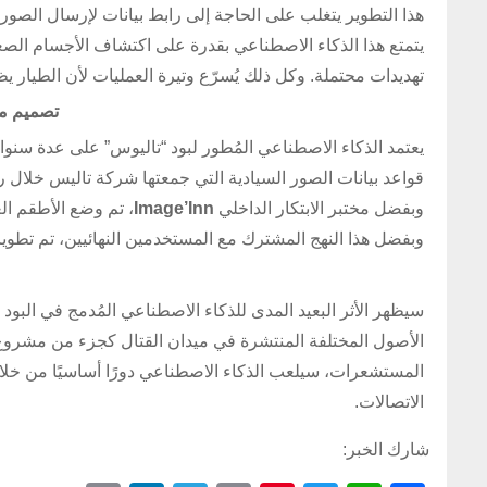
هذا التطوير يتغلب على الحاجة إلى رابط بيانات لإرسال الصور
يتمتع هذا الذكاء الاصطناعي بقدرة على اكتشاف الأجسام الصغير
تهديدات محتملة. وكل ذلك يُسرّع وتيرة العمليات لأن الطيار ي
تصميم مش
يعتمد الذكاء الاصطناعي المُطور لبود “تاليوس” على عدة سنو
قواعد بيانات الصور السيادية التي جمعتها شركة تاليس خلال رح
وبفضل مختبر الابتكار الداخلي
Image’Inn
، تم وضع الأطقم ال
وبفضل هذا النهج المشترك مع المستخدمين النهائيين، تم تطوي
سيظهر الأثر البعيد المدى للذكاء الاصطناعي المُدمج في البود
الأصول المختلفة المنتشرة في ميدان القتال كجزء من مشروع ال
المستشعرات، سيلعب الذكاء الاصطناعي دورًا أساسيًا من خلا
الاتصالات.
شارك الخبر: