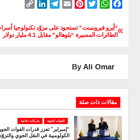
C
Li
T
E
Pi
T
W
F
o
n
el
m
nt
wi
h
a
p
k
e
ail
er
tt
at
c
“أيرو فيرونمنت” تستحوذ على مزوّد تكنولوجيا أسرا
y
e
gr
e
er
s
e
الطائرات المسيرة “بلوهالو” مقابل 4.1 مليار دولار
Li
dI
a
st
A
b
n
n
m
p
o
k
p
o
By
Ali Omar
k
مقالات ذات صلة
القوات الجوية
شركات دفاعية
“إمبراير” تعزز قدرات القوات الجوي
الكولومبية في النقل الجوي والتزوّد