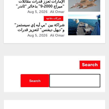
الإمارات تعزز قدرات مقاتلات
“ميراج 2000-9” بذخائر “ثاندر”
الذكية المطورة محليًا
Aug 5, 2026
Ali Omar
شركات دفاعية
شراكة بين “بي أيه إي سيستمز”
و”ديهل ديفنس” لتعزيز قدرات
المدفع البحري “Mk 45” بذخائر
Aug 5, 2026
Ali Omar
موجهة وصواريخ “IRIS-T”
Search
Search