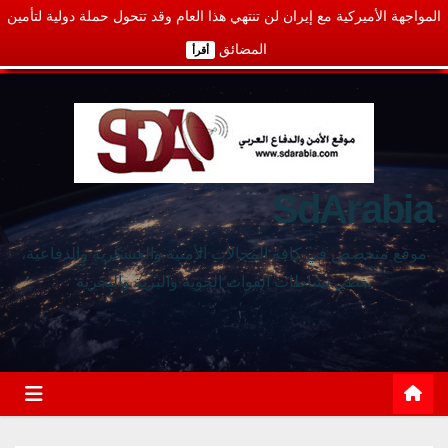
المواجهة الأميركية مع إيران لن تنتهي هذا العام وقد تتحول حملة دولية لتأمين
المضائق
أقرأ
SdArabia
موقع متخصص في كافة المجالات الأمنية والعسكرية والدفاعية،
يغطي نشاطات القوات الجوية والبرية والبحرية