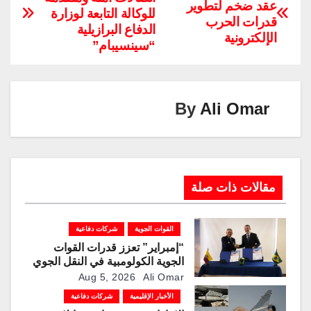
y
e
gr
e
er
s
e
عقد ضخم لتطوير
للوكالة التابعة لوزارة
Li
dI
a
st
A
b
قدرات الحرب
الدفاع البرازيلية
الإلكترونية
n
n
m
p
o
“سينسيبام”
k
p
o
k
By
Ali Omar
مقالات ذات صلة
القوات الجوية
شركات دفاعية
“إمبراير” تعزز قدرات القوات
الجوية الكولومبية في النقل الجوي
والتزوّد بالوقود جوًا من خلال
Aug 5, 2026
Ali Omar
تزويدها بطائرتي “كيه سي-390
الأخبار الإقليمية
شركات دفاعية
ميلينيوم”