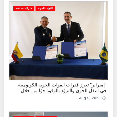
القوات الجوية
شركات دفاعية
“إمبراير” تعزز قدرات القوات الجوية الكولومبية
في النقل الجوي والتزوّد بالوقود جوًا من خلال
تزويدها بطائرتي “كيه سي-390 ميلينيوم”
Aug 5, 2026