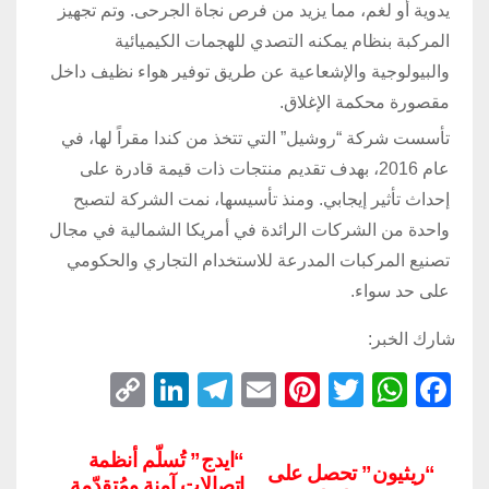
يدوية أو لغم، مما يزيد من فرص نجاة الجرحى. وتم تجهيز
المركبة بنظام يمكنه التصدي للهجمات الكيميائية
والبيولوجية والإشعاعية عن طريق توفير هواء نظيف داخل
مقصورة محكمة الإغلاق.
تأسست شركة “روشيل” التي تتخذ من كندا مقراً لها، في
عام 2016، بهدف تقديم منتجات ذات قيمة قادرة على
إحداث تأثير إيجابي. ومنذ تأسيسها، نمت الشركة لتصبح
واحدة من الشركات الرائدة في أمريكا الشمالية في مجال
تصنيع المركبات المدرعة للاستخدام التجاري والحكومي
على حد سواء.
شارك الخبر:
C
Li
T
E
Pi
T
W
F
o
n
el
m
nt
wi
h
a
p
k
e
ail
er
tt
at
c
“ايدج” تُسلّم أنظمة
“ريثيون” تحصل على
اتصالات آمنة ومُتقدّمة