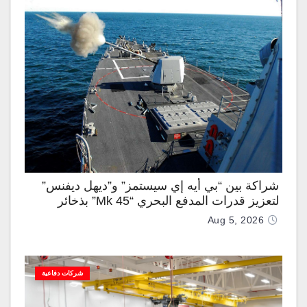
شراكة بين “بي أيه إي سيستمز” و”ديهل ديفنس”
لتعزيز قدرات المدفع البحري “Mk 45” بذخائر
موجهة وصواريخ “IRIS-T”
Aug 5, 2026
شركات دفاعية