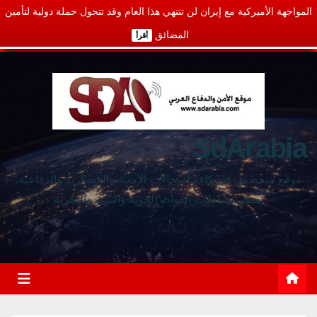
المواجهة الأميركية مع إيران لن تنتهي هذا العام وقد تتحول حملة دولية لتأمين
المضائق
أقرأ
SdArabia
موقع متخصص في كافة المجالات الأمنية والعسكرية والدفاعية،
يغطي نشاطات القوات الجوية والبرية والبحرية