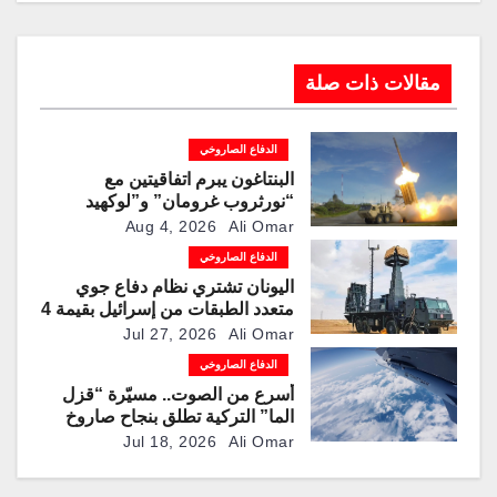
مقالات ذات صلة
الدفاع الصاروخي
البنتاغون يبرم اتفاقيتين مع
“نورثروب غرومان” و”لوكهيد
مارتن” لمضاعفة إنتاج صواريخ
Aug 4, 2026
Ali Omar
“باتريوت” و”ثاد” الاعتراضية
الدفاع الصاروخي
اليونان تشتري نظام دفاع جوي
متعدد الطبقات من إسرائيل بقيمة 4
مليارات دولار
Jul 27, 2026
Ali Omar
الدفاع الصاروخي
أسرع من الصوت.. مسيّرة “قزل
الما” التركية تطلق بنجاح صاروخ
“روكيتسان JET-230”
Jul 18, 2026
Ali Omar