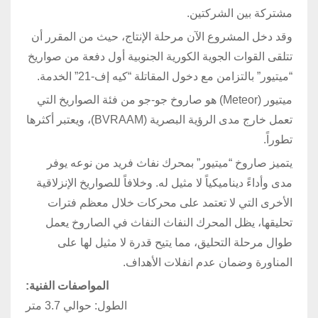
مشتركة بين الشركتين.
وقد دخل المشروع الآن مرحلة الإنتاج، حيث من المقرر أن
تتلقى القوات الجوية الكورية الجنوبية أول دفعة من صواريخ
“ميتيور” بالتزامن مع دخول المقاتلة “كيه إف-21” الخدمة.
ميتيور (Meteor) هو صاروخ جو-جو من فئة الصواريخ التي
تعمل خارج مدى الرؤية البصرية (BVRAAM)، ويعتبر أكثرها
تطوراً.
يتميز صاروخ “ميتيور” بمحرك نفاث فريد من نوعه يوفر
مدى وأداءً ديناميكياً لا مثيل له. وخلافاً للصواريخ الإنزلاقية
الأخرى التي لا تعتمد على محركات خلال معظم فترات
تحليقها، يظل المحرك النفاث النفاث في الصاروخ يعمل
طوال مرحلة التحليق، مما يتيح قدرة لا مثيل لها على
المناورة وضمان عدم انفلات الأهداف.
المواصفات الفنية
:
الطول: حوالي 3.7 متر