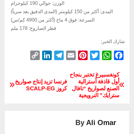
الوزن: حوالي 190 كيلوجرام
المدى: أكثر من 150 كيلومتر (المدى الدقيق يعد سرياً)
السرعة: فوق 4 ماخ (أكثر من 4900 كم/س)
قطر الصاروخ: 178 ملم
شارك الخبر:
C
Li
T
E
Pi
T
W
F
o
n
el
m
nt
wi
h
a
p
k
e
ail
er
tt
at
c
كونغسبيرغ تختبر بنجاح
أول قاذفة أسترالية
فرنسا تزيد إنتاج صواريخ
y
e
gr
e
er
s
e
الصنع لصواريخ “نافال
كروز SCALP-EG
Li
dI
a
st
A
b
سترايك” النرويجية
n
n
m
p
o
k
p
o
k
By
Ali Omar