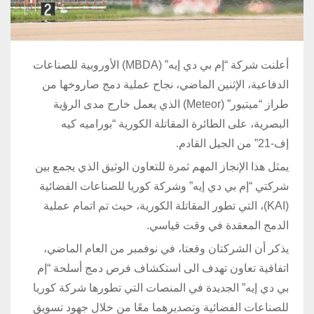
أعلنت شركة “إم بي دي إيه” (MBDA) الأوروبية للصناعات
الدفاعية، الإثنين الماضي، نجاح عملية دمج صاروخها من
طراز “ميتيور” (Meteor) الذي يعمل خارج مدى الرؤية
البصرية، على الطائرة المقاتلة الكورية “بوراميه كيه
إف-21” من الجيل القادم.
يمثل هذا الإنجاز المهم ثمرة للتعاون الوثيق الذي يجمع بين
شركتي “إم بي دي إيه” وشركة كوريا للصناعات الفضائية
(KAI)، التي تطور المقاتلة الكورية، حيث تم اتمام عملية
الدمج المعقدة في وقت قياسي.
يذكر أن الشركتان وقعتا، في نوفمبر من العام الماضي،
اتفاقية تعاون تهدف الى استكشاف فرص دمج أسلحة “إم
بي دي إيه” الجديدة في المنصات التي تطورها شركة كوريا
للصناعات الفضائية وتصديرهما معًا من خلال جهود تسويق