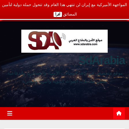
المواجهة الأميركية مع إيران لن تنتهي هذا العام وقد تتحول حملة دولية لتأمين
المضائق
أقرأ
SdArabia
موقع متخصص في كافة المجالات الأمنية والعسكرية والدفاعية،
يغطي نشاطات القوات الجوية والبرية والبحرية