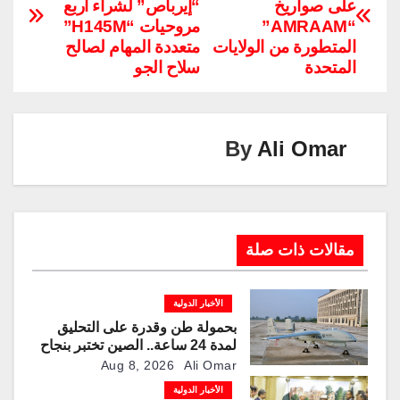
على صواريخ
“إيرباص” لشراء أربع
Li
dI
a
st
A
b
“AMRAAM”
مروحيات “H145M”
n
n
m
p
o
المتطورة من الولايات
متعددة المهام لصالح
المتحدة
سلاح الجو
k
p
o
k
By
Ali Omar
مقالات ذات صلة
الأخبار الدولية
بحمولة طن وقدرة على التحليق
لمدة 24 ساعة.. الصين تختبر بنجاح
مسيّرة “TP200”
Aug 8, 2026
Ali Omar
الأخبار الدولية