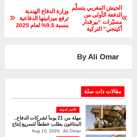
p
k
e
ail
er
tt
at
c
الجيش المغربي يتسلّم
وزارة الدفاع الهندية
الدفعة الأولى من
y
e
gr
e
er
s
e
ترفع ميزانيتها الدفاعية
مسيّرات “بيرقدار
Li
dI
a
st
A
b
بنسبة 9.5% لعام 2025
أكينجي” التركية
n
n
m
p
o
k
p
o
k
By
Ali Omar
مقالات ذات صلة
الأخبار الدولية
مهلة من 21 يوماً لشركات الدفاع..
البنتاغون يطلب خططاً لتسريع إنتاج
الأسلحة والذخائر
Aug 10, 2026
Ali Omar