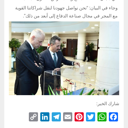
وجاء في البيان: “نحن نواصل جهودنا لنقل شراكاتنا القوية
مع المجر في مجال صناعة الدفاع إلى أبعد من ذلك”.
شارك الخبر:
C
Li
T
E
Pi
T
W
F
o
n
el
m
nt
wi
h
a