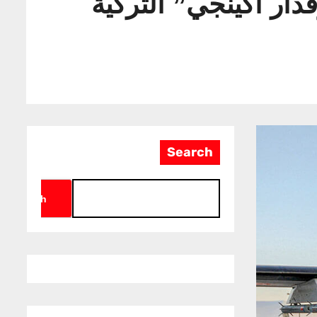
دار أكينجي” التركية
Search
Search