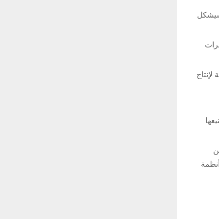
 سيشكل
ائرات
مع خطة لإنتاج
عات عالية لمدة طويلة (HALE)، يتم تصنيعها
ركين
ونية، وأنظمة