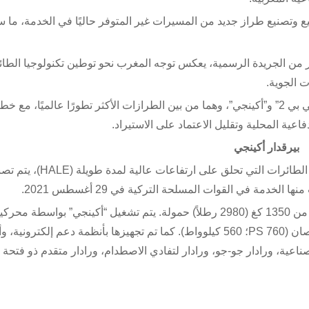
 وتصنيع طراز جديد من المسيرات غير المتوفر حاليًا في الخدمة، ما
وكُشف عنه في العدد الأخير من الجريدة الرسمية، يعكس توجه المغرب نحو توطين تكنولوجيا الط
 الجوية.
يشمل المشروع إنشاء خطوط إنتاج محلية لطائرات “بيرقدار تي بي 2” و”أكينجي”، وهما من بين الطرازات الأكثر تطورًا عالميًا، 
بيرقدار أكينجي
بيرقدار أكينجي هي طائرة قتالية غير مأهولة (UCAV) من فئة الطائرات التي تحلق على ارتفا
دمة في القوات المسلحة التركية في 29 أغسطس 2021.
تتميز الطائرة بوزن إقلاع أقصى يزيد عن 5.5 أطنان، منها أكثر من 1350 كغ (2980 رطلاً) حمولة. يتم تشغيل “أكينجي” بواسطة مح
توربينيين بقوة 450 حصان (460 PS؛ 340 كيلوواط) أو 750 حصان (760 PS؛ 560 كيلوواط). كما تم تجهيزها بأنظمة دعم إلكتر
 الأقمار الصناعية، ورادار جو-جو، ورادار لتفادي الاصطدام، ورادار متقدم ذو فتحة