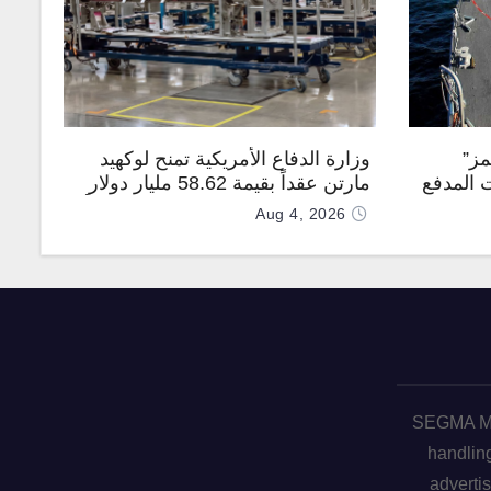
مز”
وزارة الدفاع الأمريكية تمنح لوكهيد
 المدفع
مارتن عقداً بقيمة 58.62 مليار دولار
جهة
لإنتاج صواريخ PAC-3 المطوّرة دعماً
Aug 4, 2026
لـ “ترسانة الحرية”
SEGMA ME 
handling
advertis