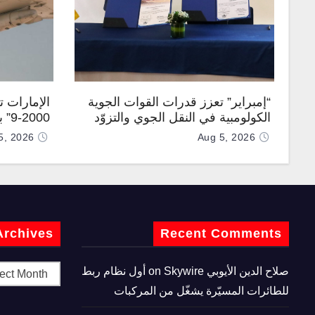
“إمبراير” تعزز قدرات القوات الجوية
الإمارات 
الكولومبية في النقل الجوي والتزوّد
0-9
بالوقود جوًا من خلال تزويدها بطائرتي
المطورة مح
5, 2026
Aug 5, 2026
“كيه سي-390 ميلينيوم”
Archives
Recent Comments
صلاح الدين الأيوبي
on
Skywire أول نظام ربط
للطائرات المسيّرة يشغّل من المركبات