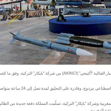
استلم الجيش المغربي الدفعة الأولى من الطائرات من دون طيار القتالية “أكينجي” (AKINCI) من شركة “بايكار” الت
وقد تم تصميم هذه الطائرات لمهام عالية الدقة، مجهزة بذكاء اصطناعي مزدوج، وقادرة على
المغربية وشركة “بايكار” التركية، تسلّمت المملكة دفعة جديدة من الطائ
ية المغربية.