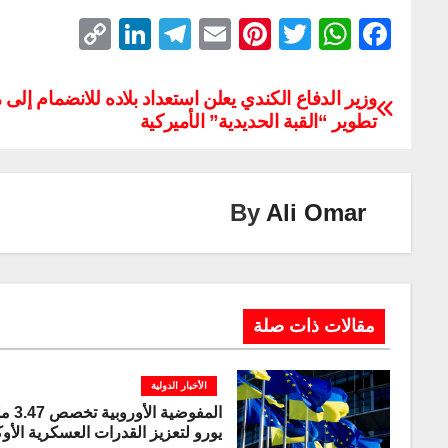
C
Li
T
E
Pi
T
W
F
o
n
el
m
nt
wi
h
a
p
k
e
ail
er
tt
at
c
وزير الدفاع الكندي يعلن استعداد بلاده للانضمام إل
تطوير “القبة الحديدية” الأميركية
y
e
gr
e
er
s
e
Li
dI
a
st
A
b
n
n
m
p
o
By
Ali Omar
k
p
o
k
مقالات ذات صلة
الأخبار الدولية
المفوضية ا
يورو لتعزيز القدرات العسكرية الأوك