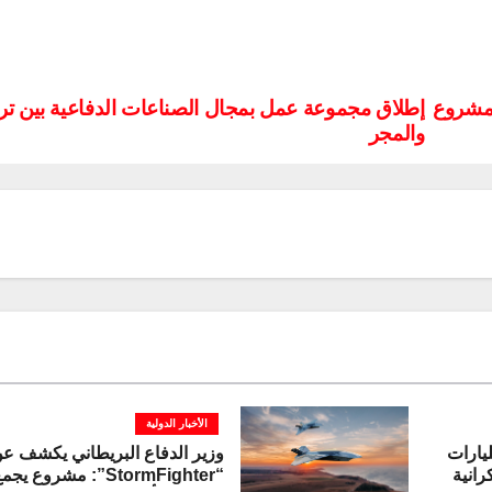
ى مشروع
إطلاق مجموعة عمل بمجال الصناعات الدفاعية بين ترك
والمجر
الأخبار الدولية
لأوروبية تخصص 3.47 مليارات
وزير الدفاع البريطاني يكشف ع
رانية
“StormFighter”: مشروع ي