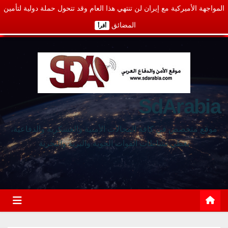
المواجهة الأميركية مع إيران لن تنتهي هذا العام وقد تتحول حملة دولية لتأمين
المضائق
أقرأ
SdArabia
موقع متخصص في كافة المجالات الأمنية والعسكرية والدفاعية،
يغطي نشاطات القوات الجوية والبرية والبحرية