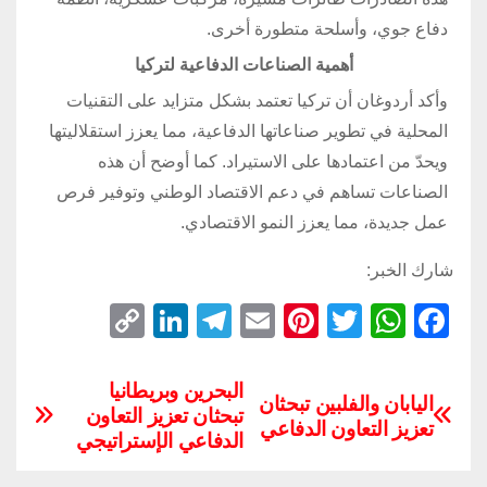
دفاع جوي، وأسلحة متطورة أخرى.
أهمية الصناعات الدفاعية لتركيا
وأكد أردوغان أن تركيا تعتمد بشكل متزايد على التقنيات
المحلية في تطوير صناعاتها الدفاعية، مما يعزز استقلاليتها
ويحدّ من اعتمادها على الاستيراد. كما أوضح أن هذه
الصناعات تساهم في دعم الاقتصاد الوطني وتوفير فرص
عمل جديدة، مما يعزز النمو الاقتصادي.
شارك الخبر:
C
Li
T
E
Pi
T
W
F
o
n
el
m
nt
wi
h
a
p
k
e
ail
er
tt
at
c
البحرين وبريطانيا
اليابان والفلبين تبحثان
تبحثان تعزيز التعاون
y
e
gr
e
er
s
e
تعزيز التعاون الدفاعي
الدفاعي الإستراتيجي
Li
dI
a
st
A
b