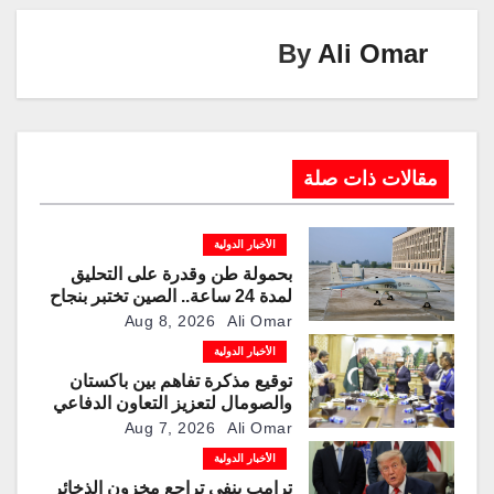
n
n
m
p
o
k
p
o
By
Ali Omar
k
مقالات ذات صلة
الأخبار الدولية
بحمولة طن وقدرة على التحليق
لمدة 24 ساعة.. الصين تختبر بنجاح
مسيّرة “TP200”
Aug 8, 2026
Ali Omar
الأخبار الدولية
توقيع مذكرة تفاهم بين باكستان
والصومال لتعزيز التعاون الدفاعي
Aug 7, 2026
Ali Omar
الأخبار الدولية
ترامب ينفي تراجع مخزون الذخائر