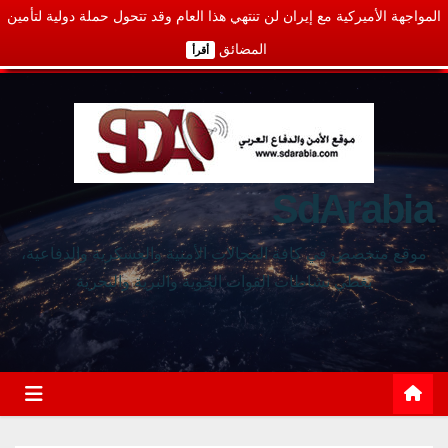
المواجهة الأميركية مع إيران لن تنتهي هذا العام وقد تتحول حملة دولية لتأمين
المضائق
أقرأ
SdArabia
موقع متخصص في كافة المجالات الأمنية والعسكرية والدفاعية،
يغطي نشاطات القوات الجوية والبرية والبحرية