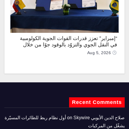
“إمبراير” تعزز قدرات القوات الجوية الكولومبية
في النقل الجوي والتزوّد بالوقود جوًا من خلال
تزويدها بطائرتي “كيه سي-390 ميلينيوم”
Aug 5, 2026
Recent Comments
صلاح الدين الأيوبي
on
Skywire أول نظام ربط للطائرات المسيّرة
يشغّل من المركبات