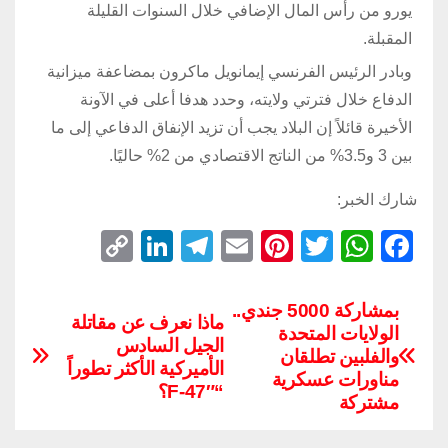
يورو من رأس المال الإضافي خلال السنوات القليلة
المقبلة.
وبادر الرئيس الفرنسي إيمانويل ماكرون بمضاعفة ميزانية
الدفاع خلال فترتي ولايته، وحدد هدفا أعلى في الآونة
الأخيرة قائلاً إن البلاد يجب أن تزيد الإنفاق الدفاعي إلى ما
بين 3 و3.5% من الناتج الاقتصادي من 2% حاليًا.
شارك الخبر:
C
Li
T
E
Pi
T
W
F
o
n
el
m
nt
wi
h
a
p
k
e
ail
er
tt
at
c
بمشاركة 5000 جندي..
ماذا نعرف عن مقاتلة
الولايات المتحدة
y
e
gr
e
er
s
e
الجيل السادس
والفلبين تطلقان
Li
dI
a
st
A
b
الأميركية الأكثر تطوراً
مناورات عسكرية
“F-47″؟
n
n
m
p
o
مشتركة
k
p
o