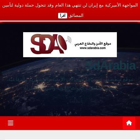
المواجهة الأميركية مع إيران لن تنتهي هذا العام وقد تتحول حملة دولية لتأمين
المضائق
أقرأ
SdArabia
موقع متخصص في كافة المجالات الأمنية والعسكرية والدفاعية،
يغطي نشاطات القوات الجوية والبرية والبحرية