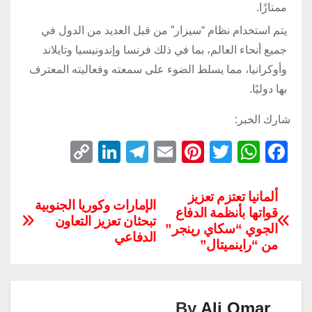
ممتازًا.
يتم استخدام نظام “سيزار” من قبل العديد من الدول في
جميع أنحاء العالم، بما في ذلك فرنسا وإندونيسيا وتايلاند
وأوكرانيا، مما يسلط الضوء على سمعته وفعاليته المعترف
بها دوليًا.
شارك الخبر:
C
Li
T
E
Pi
T
W
F
o
n
el
m
nt
wi
h
a
p
k
e
ail
er
tt
at
c
ألمانيا تعتزم تعزيز
الإمارات وكوريا الجنوبية
قواتها بأنظمة الدفاع
y
e
gr
e
er
s
e
تبحثان تعزيز التعاون
الجوي “سكاي رينجر”
Li
dI
a
st
A
b
الدفاعي
من “راينميتال”
n
n
m
p
o
k
p
o
k
By
Ali Omar