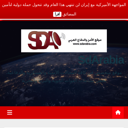
المواجهة الأميركية مع إيران لن تنتهي هذا العام وقد تتحول حملة دولية لتأمين
المضائق
أقرأ
SdArabia
موقع متخصص في كافة المجالات الأمنية والعسكرية والدفاعية،
يغطي نشاطات القوات الجوية والبرية والبحرية