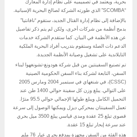
بحرية، ويعتمد في تصميميه على نظام إدارة المعارك
“SCOMBA” الذي طورته الشركة لصالح البحرية الإسبانية.
بالإضافة إلى نظام إدارة القتال الجديد، ستقوم “نافانتيا”
بدمج أنظمة من شركات أخرى، ولكن لم يتم ذكر تفاصيل
عن هذه الأنظمة في البيان. كما ستقدم الشركة خدمات
الدعم ذات الصلة وستقوم بتدريب أفراد البحرية الملكية
التايلاندية على تشغيل وصيانة الأنظمة الجديدة.
تم تصنيع السفينتين من قبل شركة هودونغ-تشونغهوا لبناء
السفن، التابعة لشركة بناء السفن الحكومية الصينية
(CSSC)، في شنغهاي في سبتمبر 2004 ومارس 2005
على التوالي. يبلغ وزن كل سفينة حوالي 1400 طن عند
التحميل الكامل ويبلغ طولها الإجمالي حوالي 95.5 مترًا.
تعمل السفينتان بمحركي ديزل ويمكنها الوصول إلى سرعة
قصوى تبلغ 25 عقدة ومدى قياسي يبلغ 3500 ميل بحري
عند سرعة إبحار تبلغ 15 عقدة.
هذه الفئة من السفن مجهزة بمدفع بحري عيار 76 ملم