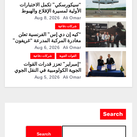
“سيكورسكي” تكمل الاختبارات
الأولية لمسيرة الإقلاع والهبوط
العمودي “نوماد 100”
Aug 8, 2026
Ali Omar
شركات دفاعية
“كيه إن دي إس” الفرنسية تعلن
مغادرة المركبة المدرعة “غريفون”
رقم 1000 لخط الإنتاج
Aug 6, 2026
Ali Omar
القوات الجوية
شركات دفاعية
“إمبراير” تعزز قدرات القوات
الجوية الكولومبية في النقل الجوي
والتزوّد بالوقود جوًا من خلال
Aug 5, 2026
Ali Omar
تزويدها بطائرتي “كيه سي-390
ميلينيوم”
Search
Search