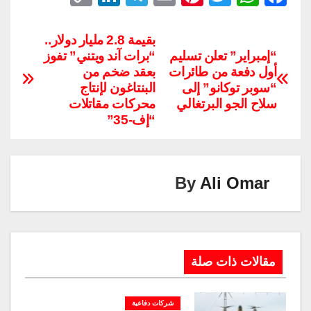
o
n
el
m
nt
wi
h
a
p
k
e
ail
er
tt
at
c
بقيمة 2.8 مليار دولار..
“إمبراير” تعلن تسليم
“برات آند ويتني” تفوز
y
e
gr
e
er
s
e
أول دفعة من طائرات
بعقد ضخم من
Li
dI
a
st
A
b
“سوبر توكانو” إلى
البنتاغون لإنتاج
n
n
m
p
o
سلاح الجو البرتغالي
محركات مقاتلات
“إف-35”
k
p
o
k
By
Ali Omar
مقالات ذات صلة
شركات دفاعية