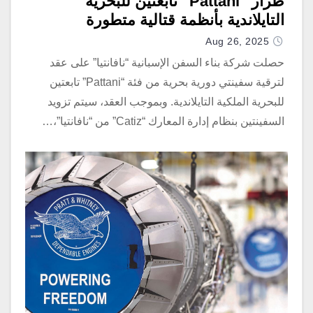
طراز “Pattani” تابعتين للبحرية
التايلاندية بأنظمة قتالية متطورة
Aug 26, 2025
حصلت شركة بناء السفن الإسبانية “نافانتيا” على عقد
لترقية سفينتي دورية بحرية من فئة “Pattani” تابعتين
للبحرية الملكية التايلاندية. وبموجب العقد، سيتم تزويد
السفينتين بنظام إدارة المعارك “Catiz” من “نافانتيا”،…