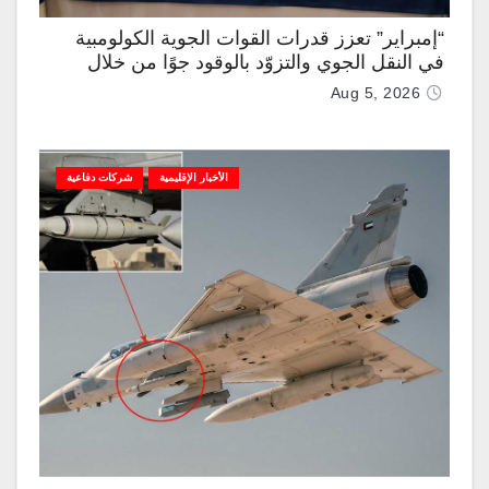
“إمبراير” تعزز قدرات القوات الجوية الكولومبية
في النقل الجوي والتزوّد بالوقود جوًا من خلال
تزويدها بطائرتي “كيه سي-390 ميلينيوم”
Aug 5, 2026
الأخبار الإقليمية
شركات دفاعية