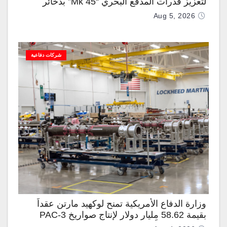
لتعزيز قدرات المدفع البحري “Mk 45” بذخائر
موجهة وصواريخ “IRIS-T”
Aug 5, 2026
شركات دفاعية
وزارة الدفاع الأمريكية تمنح لوكهيد مارتن عقداً
بقيمة 58.62 مليار دولار لإنتاج صواريخ PAC-3
المطوّرة دعماً لـ “ترسانة الحرية”