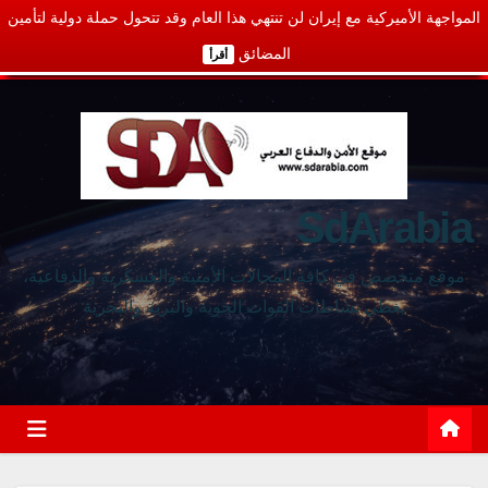
المواجهة الأميركية مع إيران لن تنتهي هذا العام وقد تتحول حملة دولية لتأمين
المضائق
أقرأ
SdArabia
موقع متخصص في كافة المجالات الأمنية والعسكرية والدفاعية،
يغطي نشاطات القوات الجوية والبرية والبحرية