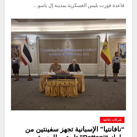
قاعدة فورت بليس العسكرية بمدينة إل باسو…
شركات دفاعية
“نافانتيا” الإسبانية تجهز سفينتين من