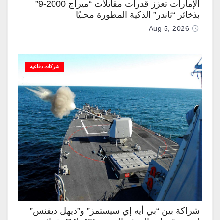
الإمارات تعزز قدرات مقاتلات “ميراج 2000-9”
بذخائر “ثاندر” الذكية المطورة محليًا
Aug 5, 2026
شركات دفاعية
شراكة بين “بي أيه إي سيستمز” و”ديهل ديفنس”