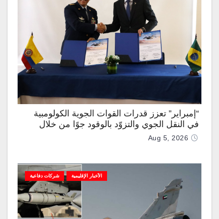
“إمبراير” تعزز قدرات القوات الجوية الكولومبية
في النقل الجوي والتزوّد بالوقود جوًا من خلال
تزويدها بطائرتي “كيه سي-390 ميلينيوم”
Aug 5, 2026
الأخبار الإقليمية
شركات دفاعية