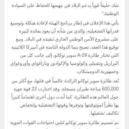
شك حليفاً قوياً يدعم البلاد في مهمتها للحفاظ على السيادة
الوطنية.”
يأتي هذا الإعلان في إطار برنامج الهيئة لإعادة هيكلة وتوسيع
قدراتها التشغيلية، والذي من شأنه أن يعود بفائدة كبيرة
على مشروع الأمن الوطني الجاري تنفيذه في البلاد. ومع
توقيع هذا العقد، تصبح بنما الدولة الثامنة في أميركا اللاتينية
التي تختار طائرة A-29 سوبر توكانو، إلى جانب كل من
البرازيل وتشيلي وكولومبيا والإكوادور وباراغواي وأوروغواي
وجمهورية الدومينيكان.
تُعد طائرة سوبر توكانو الرائدة عالمياً في فئتها، مع أكثر من
600,000 ساعة طيران مسجلة. وقد اختارت 22 قوة جوية
حول العالم هذه الطائرة، كما أبدت دول أخرى اهتماماً كبيراً
بها نظراً لموثوقيتها وتوفرها وقوتها التشغيلية وانخفاض
تكاليف تشغيلها.
تم تصميم طائرة سوبر توكانو لتلبي احتياجات القوات الجوية