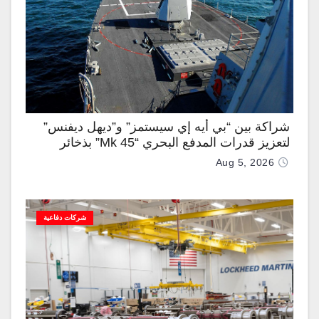
شراكة بين “بي أيه إي سيستمز” و”ديهل ديفنس”
لتعزيز قدرات المدفع البحري “Mk 45” بذخائر
موجهة وصواريخ “IRIS-T”
Aug 5, 2026
شركات دفاعية