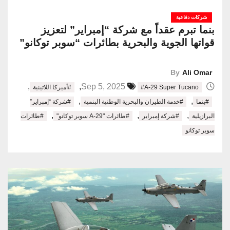
شركات دفاعية
بنما تبرم عقداً مع شركة “إمبراير” لتعزيز
قواتها الجوية والبحرية بطائرات “سوبر توكانو”
By
Ali Omar
,
,
Sep 5, 2025
#A-29 Super Tucano
#أميركا اللاتينية
,
,
#بنما
#خدمة الطيران والبحرية الوطنية البنمية
#شركة “إمبراير”
,
,
,
البرازيلية
#شركة إمبراير
#طائرات "A-29 سوبر توكانو"
#طائرات
سوبر توكانو