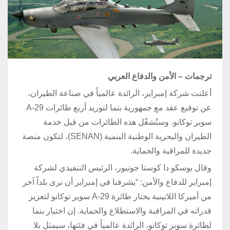
ترجمات – الأمن والدفاع العربي
أعلنت شركة إمبراير، الرائدة عالمياً في صناعة الطيران،
عن توقيع عقد مع جمهورية بنما لتوريد أربع طائرات A-29
سوبر توكانو. وستُشغّل هذه الطائرات من قبل خدمة
الطيران والبحرية الوطنية البنمية (SENAN)، لتكون منصة
جديدة للمراقبة والحماية.
وقال بوسكو دا كوستا جونيور، الرئيس التنفيذي لشركة
إمبراير للدفاع والأمن: “يشرفنا في إمبراير أن نرى بلداً آخر
من أميركا اللاتينية يختار طائرة A-29 سوبر توكانو لتعزيز
قدراته في المراقبة والاستطلاع والحماية. إن اختيار بنما
لطائرة سوبر توكانو، الرائدة عالمياً في فئتها، سيمثل بلا