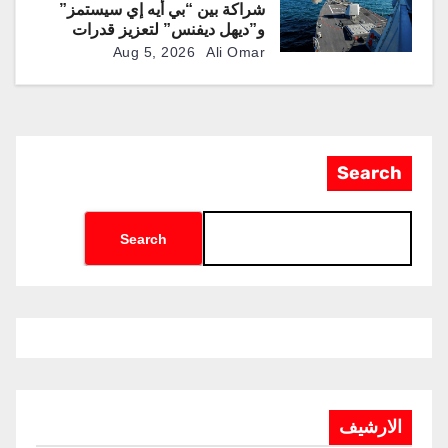
شراكة بين “بي أيه إي سيستمز”
و”ديهل ديفنس” لتعزيز قدرات
المدفع البحري “Mk 45” بذخائر
Aug 5, 2026
Ali Omar
موجهة وصواريخ “IRIS-T”
Search
Search
الارشيف