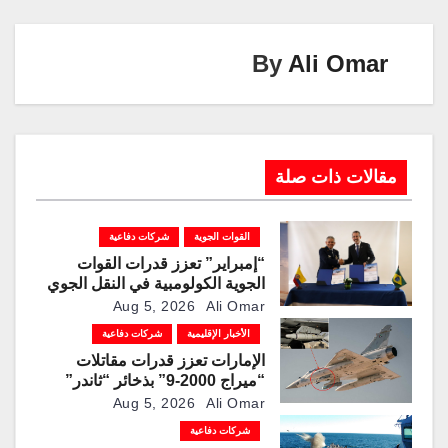
k
p
o
k
By
Ali Omar
مقالات ذات صلة
القوات الجوية
شركات دفاعية
“إمبراير” تعزز قدرات القوات
الجوية الكولومبية في النقل الجوي
والتزوّد بالوقود جوًا من خلال
Aug 5, 2026
Ali Omar
تزويدها بطائرتي “كيه سي-390
الأخبار الإقليمية
شركات دفاعية
ميلينيوم”
الإمارات تعزز قدرات مقاتلات
“ميراج 2000-9” بذخائر “ثاندر”
الذكية المطورة محليًا
Aug 5, 2026
Ali Omar
شركات دفاعية