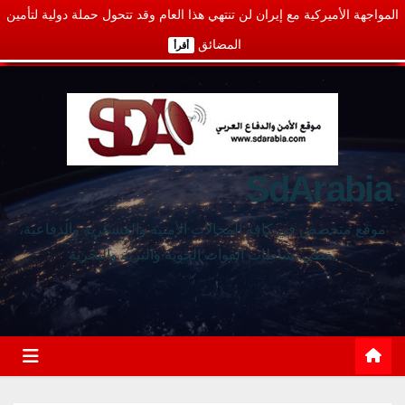
المواجهة الأميركية مع إيران لن تنتهي هذا العام وقد تتحول حملة دولية لتأمين
المضائق
أقرأ
SdArabia
موقع متخصص في كافة المجالات الأمنية والعسكرية والدفاعية،
يغطي نشاطات القوات الجوية والبرية والبحرية