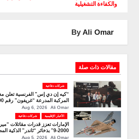
والكفاءة التشغيلية
Li
dI
a
st
A
b
n
n
m
p
o
k
p
o
By
Ali Omar
k
مقالات ذات صلة
شركات دفاعية
“كيه إن دي إس” الفرنسية تعلن مغ
المركبة المد
لخط الإنتاج
Aug 6, 2026
Ali Omar
الأخبار الإقليمية
شركات دفاعية
الإمارات تعزز قدرات مقاتلات “مير
2000-9” بذخائر “ثاندر” الذكية ال
محليًا
Aug 5, 2026
Ali Omar