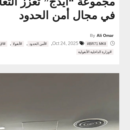
مجموعة “ايدج” تعزز التعاو
في مجال أمن الحدود
By
Ali Omar
,
,
,
Oct 24, 2025
#BR71 MKII
#أمن الحدود
#أنغولا
#الإ
#وزارة الداخلية الأنغولية