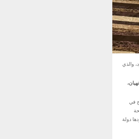
د، والذي
هيان،
ج في
حة
دها دولة