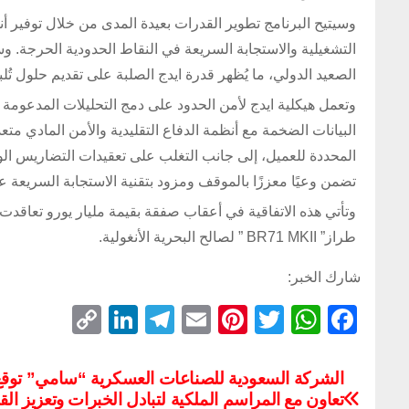
وسيتيح البرنامج تطوير القدرات بعيدة المدى من خلال توفير أ
التشغيلية والاستجابة السريعة في النقاط الحدودية الحرجة. وس
الصعيد الدولي، ما يُظهر قدرة ايدج الصلبة على تقديم حلول تُل
وتعمل هيكلية ايدج لأمن الحدود على دمج التحليلات المدعومة ب
البيانات الضخمة مع أنظمة الدفاع التقليدية والأمن المادي م
المحددة للعميل، إلى جانب التغلب على تعقيدات التضاريس الوعر
تضمن وعيًا معززًا بالموقف ومزود بتقنية الاستجابة السريعة 
وتأتي هذه الاتفاقية في أعقاب صفقة بقيمة مليار يورو تعاقدت
طراز” BR71 MKII ” لصالح البحرية الأنغولية.
شارك الخبر:
C
Li
T
E
Pi
T
W
F
o
n
el
m
nt
wi
h
a
p
k
e
ail
er
tt
at
c
الشركة السعودية للصناعات العسكرية “سامي” توقع 
تعاون مع المراسم الملكية لتبادل الخبرات وتعزيز ال
y
e
gr
e
er
s
e