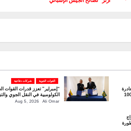
“آرثر” لصالح الجيش الإسباني
القوات الجوية
شركات دفاعية
ادرة
“إمبراير” تعزز قدرات القوات ال
رعة “غريفون” رقم 1000
الكولومبية في النقل الجوي والتز
بالوقود جوًا من خلال تزويدها بط
Aug 5, 2026
Ali Omar
“كيه سي-390 ميلينيوم”
اج
مطورة