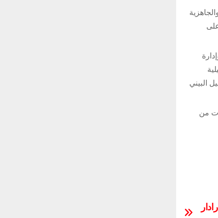
الجاهزية
على
دارة
لية
ل البيني
ات من
ادار