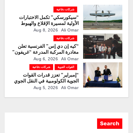
شركات دفاعية
“سيكورسكي” تكمل الاختبارات
الأولية لمسيرة الإقلاع والهبوط
العمودي “نوماد 100”
Aug 8, 2026
Ali Omar
شركات دفاعية
“كيه إن دي إس” الفرنسية تعلن
مغادرة المركبة المدرعة “غريفون”
رقم 1000 لخط الإنتاج
Aug 6, 2026
Ali Omar
القوات الجوية
شركات دفاعية
“إمبراير” تعزز قدرات القوات
الجوية الكولومبية في النقل الجوي
والتزوّد بالوقود جوًا من خلال
Aug 5, 2026
Ali Omar
تزويدها بطائرتي “كيه سي-390
ميلينيوم”
Search