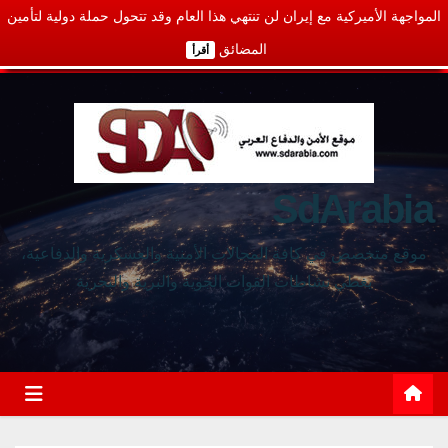
المواجهة الأميركية مع إيران لن تنتهي هذا العام وقد تتحول حملة دولية لتأمين
المضائق
أقرأ
SdArabia
موقع متخصص في كافة المجالات الأمنية والعسكرية والدفاعية،
يغطي نشاطات القوات الجوية والبرية والبحرية