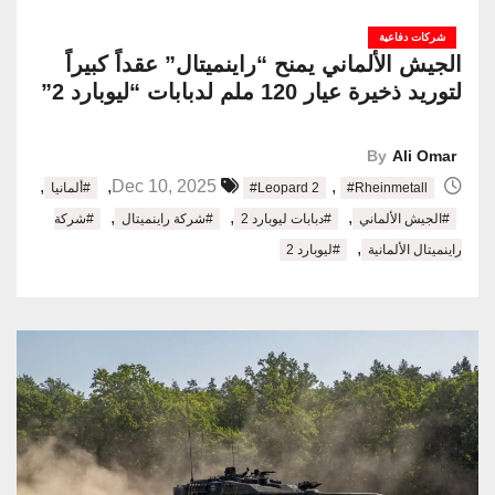
شركات دفاعية
الجيش الألماني يمنح “راينميتال” عقداً كبيراً
لتوريد ذخيرة عيار 120 ملم لدبابات “ليوبارد 2”
By
Ali Omar
,
,
,
Dec 10, 2025
#Rheinmetall
#Leopard 2
#ألمانيا
,
,
,
#الجيش الألماني
#دبابات ليوبارد 2
#شركة راينميتال
#شركة
,
راينميتال الألمانية
#ليوبارد 2