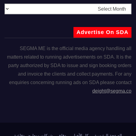
Advertise On SDA
SEGMA ME is the official media agency handling all
matters related to running advertisements on SDA. It is the
party authorized by SDA to issue and sign booking orders
and invoice the clients and collect payments. For any
enquiries concerning running ads on SDA please contact
deight@segma.co
الصفحة الرئيسية
كل الأخبار
دفاع
شركات ومعارض دفاعية