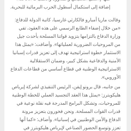
إضافة إلى استكمال أسطول الحرب البرمائية للبحرية.
وقالت ماريا أمبارو فالكارثي غارسيا، كاتبة الدولة للدفاع:
«من خلال إضفاء الطابع الرسمي على هذه العقود، تفي
وزارة الدفاع بالتزامها بتزويد قواتنا المسلحة بأحدث جيل
من المروحيات الضرورية لعملياتها». وأضافت: «يمثل هذا
الاستثمار خطوة استراتيجية تهدف إلى تعزيز قدرات إسبانيا
الأمنية والدفاعية بشكل كبير، وضمان الاستقلالية
الاستراتيجية الوطنية في قطاع أساسي من قطاعات الدفاع
الأوروبي».
من جانبه، قال برونو إيفن، الرئيس التنفيذي لشركة إيرباص
هليكوبترز: «يمثل هذا العقد التجسيد العملي للخطة الوطنية
للمروحيات، وتشكل البرامج المدرجة فيه نقلة نوعية في
قدرات القوات المسلحة. ونحن فخورون بتعزيز مرونة
الدفاع والأمن الوطنيين في إسبانيا». وأضاف: «كما أنها
تعزز وتوسع الحضور الصناعي لإيرباص هليكوبترز في