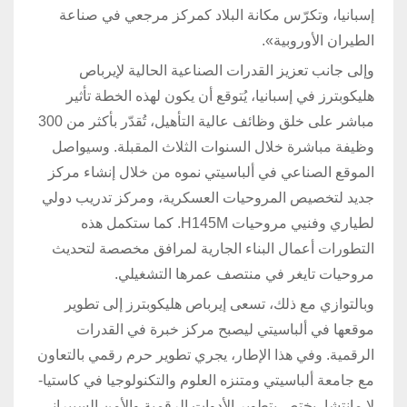
إسبانيا، وتكرّس مكانة البلاد كمركز مرجعي في صناعة
الطيران الأوروبية».
وإلى جانب تعزيز القدرات الصناعية الحالية لإيرباص
هليكوبترز في إسبانيا، يُتوقع أن يكون لهذه الخطة تأثير
مباشر على خلق وظائف عالية التأهيل، تُقدّر بأكثر من 300
وظيفة مباشرة خلال السنوات الثلاث المقبلة. وسيواصل
الموقع الصناعي في ألباسيتي نموه من خلال إنشاء مركز
جديد لتخصيص المروحيات العسكرية، ومركز تدريب دولي
لطياري وفنيي مروحيات H145M. كما ستكمل هذه
التطورات أعمال البناء الجارية لمرافق مخصصة لتحديث
مروحيات تايغر في منتصف عمرها التشغيلي.
وبالتوازي مع ذلك، تسعى إيرباص هليكوبترز إلى تطوير
موقعها في ألباسيتي ليصبح مركز خبرة في القدرات
الرقمية. وفي هذا الإطار، يجري تطوير حرم رقمي بالتعاون
مع جامعة ألباسيتي ومتنزه العلوم والتكنولوجيا في كاستيا-
لا مانتشا، يختص بتطوير الأدوات الرقمية والأمن السيبراني