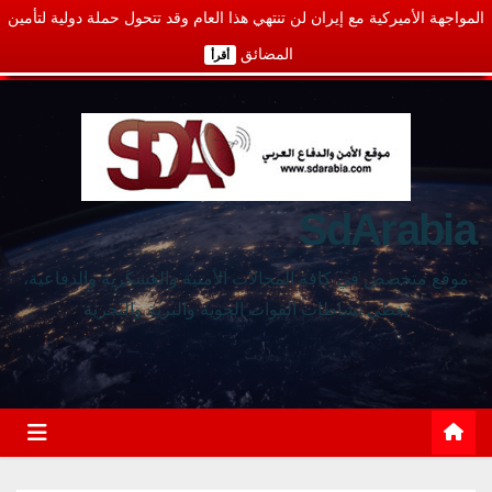
المواجهة الأميركية مع إيران لن تنتهي هذا العام وقد تتحول حملة دولية لتأمين
المضائق
أقرأ
SdArabia
موقع متخصص في كافة المجالات الأمنية والعسكرية والدفاعية،
يغطي نشاطات القوات الجوية والبرية والبحرية