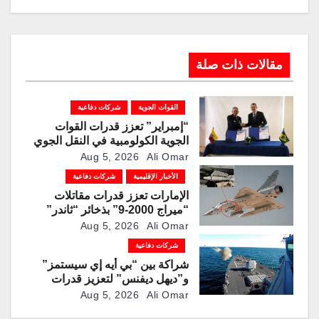
مقالات ذات صلة
القوات الجوية
شركات دفاعية
“إمبراير” تعزز قدرات القوات
الجوية الكولومبية في النقل الجوي
والتزوّد بالوقود جوًا من خلال
Aug 5, 2026
Ali Omar
تزويدها بطائرتي “كيه سي-390
الأخبار الإقليمية
شركات دفاعية
ميلينيوم”
الإمارات تعزز قدرات مقاتلات
“ميراج 2000-9” بذخائر “ثاندر”
الذكية المطورة محليًا
Aug 5, 2026
Ali Omar
شركات دفاعية
شراكة بين “بي أيه إي سيستمز”
و”ديهل ديفنس” لتعزيز قدرات
المدفع البحري “Mk 45” بذخائر
Aug 5, 2026
Ali Omar
موجهة وصواريخ “IRIS-T”