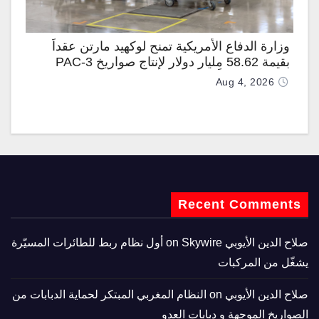
وزارة الدفاع الأمريكية تمنح لوكهيد مارتن عقداً
بقيمة 58.62 مليار دولار لإنتاج صواريخ PAC-3
المطوّرة دعماً لـ “ترسانة الحرية”
Aug 4, 2026
Recent Comments
صلاح الدين الأيوبي
on
Skywire أول نظام ربط للطائرات المسيّرة
يشغّل من المركبات
صلاح الدين الأيوبي
on
النظام المغربي المبتكر لحماية الدبابات من
الصواريخ الموجهة و دبابات العدو