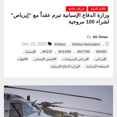
الأخبار الدولية
شركات دفاعية
وزارة الدفاع الإسبانية تبرم عقداً مع “إيرباص”
لشراء 100 مروحية
By
Ali Omar
,
,
Dec 23, 2025
#Airbus
#Airbus Helicopters
,
,
,
,
,
#NH90
#H175M
#H145M
#H135
#إسبانيا
,
,
,
#إيرباص
#إيرباص للمروحيات
#الجيش الإسباني
#القوات
,
المسلحة الإسبانية
#وزارة الدفاع الإسبانية