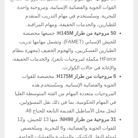
القوات الجوية والفضائية الإسبانية، ومروحية واحدة
للبحرية. وستُستخدم في مهام التدريب المتقدم
للطيارين، والخدمات الخفيفة، ومهام المراقبة.
50
مروحية من طراز
H145M
: جميعها مخصصة
للجيش الإسباني (FAMET). وتشمل مهامها تدريب
الطيارين العسكريين، والهجوم الخفيف (مجهزة بنظام
HForce مكملة لمروحيات تايغر)، والخدمات الخفيفة،
والإغاثة في حالات الكوارث.
6 مروحيات من طراز
H175M
: مخصصة للقوات
الجوية والفضائية الإسبانية. وستُستخدم هذه
المروحيات متعددة المهام من الفئة المتوسطة العليا
في المهام الحكومية، بما في ذلك نقل المسؤولين،
لتحل محل الأساطيل القديمة التابعة للجناح 48.
31
مروحية من طراز
NH90
: منها 13 للجيش، و12
للقوات الجوية والفضائية، و6 للبحرية. وستُخصص
لمهام النقل التكتيكي والمناورة والعمليات الخاصة،