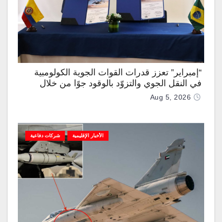
“إمبراير” تعزز قدرات القوات الجوية الكولومبية
في النقل الجوي والتزوّد بالوقود جوًا من خلال
تزويدها بطائرتي “كيه سي-390 ميلينيوم”
Aug 5, 2026
الأخبار الإقليمية
شركات دفاعية