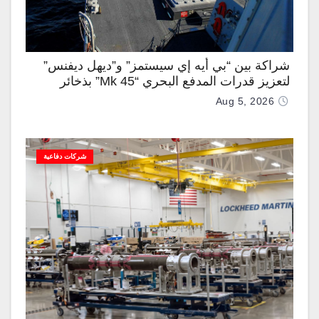
شراكة بين “بي أيه إي سيستمز” و”ديهل ديفنس”
لتعزيز قدرات المدفع البحري “Mk 45” بذخائر
موجهة وصواريخ “IRIS-T”
Aug 5, 2026
شركات دفاعية