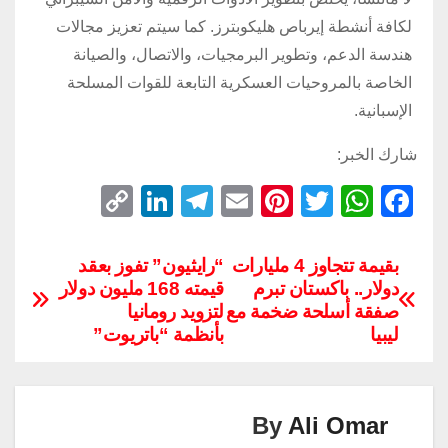
لكافة أنشطة إيرباص هليكوبترز. كما سيتم تعزيز مجالات
هندسة الدعم، وتطوير البرمجيات، والاتصال، والصيانة
الخاصة بالمروحيات العسكرية التابعة للقوات المسلحة
الإسبانية.
شارك الخبر:
C
Li
T
E
Pi
T
W
F
o
n
el
m
nt
wi
h
a
p
k
e
ail
er
tt
at
c
بقيمة تتجاوز 4 مليارات
“رايثيون” تفوز بعقد
دولار.. باكستان تبرم
قيمته 168 مليون دولار
y
e
gr
e
er
s
e
صفقة أسلحة ضخمة مع
لتزويد رومانيا
Li
dI
a
st
A
b
ليبيا
بأنظمة “باتريوت”
n
n
m
p
o
k
p
o
k
By
Ali Omar