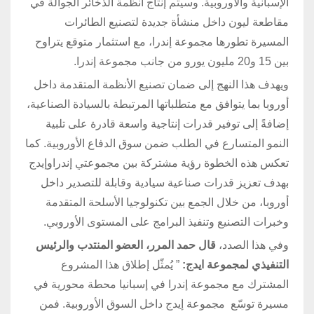
الإسبانية والأوروبية. وسيتم إنتاج أنظمة الذخائر الجوالة في
مقاطعة ليون داخل منشأة جديدة لتصنيع الطائرات
المسيرة تطورها مجموعة إندرا، مع استثمار متوقع يتراوح
بين 15 و20 مليون يورو من جانب مجموعة إندرا.
ويهدف هذا النهج إلى ضمان تصنيع الأنظمة المتقدمة داخل
أوروبا بما يتوافق مع متطلباتها المرتبطة بالسيادة الصناعية،
إضافةً إلى توفير قدرات إنتاجية واسعة قادرة على تلبية
النمو المتسارع في الطلب ضمن سوق الدفاع الأوروبية. كما
تعكس هذه الخطوة رؤية مشتركة بين مجموعتي إندراوإيدج
بهدف تعزيز قدرات صناعية سيادية وقابلة للتصدير داخل
أوروبا، من خلال الجمع بين تكنولوجيا الأسلحة المتقدمة
وخبرات التصنيع وتنفيذ البرامج على المستوى الأوروبي.
وفي هذا الصدد،
قال حمد المرر، العضو المنتدب والرئيس
التنفيذي لمجموعة ايدج:
” يُمثّل إطلاق هذا المشروع
المشترك مع مجموعة إندرا في إسبانيا محطة محورية في
مسيرة توسّع مجموعة إيدج داخل السوق الأوروبية. فمن