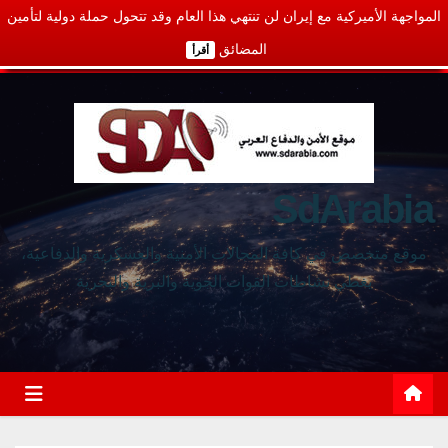
المواجهة الأميركية مع إيران لن تنتهي هذا العام وقد تتحول حملة دولية لتأمين
المضائق
أقرأ
SdArabia
موقع متخصص في كافة المجالات الأمنية والعسكرية والدفاعية،
يغطي نشاطات القوات الجوية والبرية والبحرية