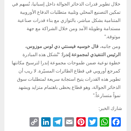
خلال تطوير قدرات الذخائر الجوالة داخل إسبانيا، نُسهم في
تمكين التصنيع المحلي وتلبية متطلبات الدفاع الأوروبية
المتنامية بشكل مباشر، بالتوازي مع بناء قدرات صناعية
مستدامة وطويلة الأمد ومن خلال الشراكة مع جهة
موثوقة.”
ومن جانبه،
قال خوسيه فيسنتي دي لوس موزوس،
الرئيس التنفيذي لمجموعة إندرا
: “تُشكل هذه المبادرة
خطوة نوعية ضمن طموحات مجموعة إندرا لترسيخ مكانتها
كمرجع أوروبي في قطاع الطائرات المسيّرة. لا ريب أن
تطوير هذه القدرات يتيح استجابة سريعة لمتطلبات سوق
الذخائر الجوالة، وهو قطاع يحظى باهتمام متزايد ويشهد
نمواً متسارعاً.”
شارك الخبر:
C
Li
T
E
Pi
T
W
F