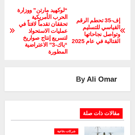
o
n
el
m
nt
wi
h
a
p
k
e
ail
er
tt
at
c
“لوكهيد مارتن” ووزارة
الحرب الأمريكية
y
e
gr
e
er
s
e
إف-35 تحطم الرقم
تحققان تقدماً لافتاً في
Li
dI
a
st
A
b
القياسي للتسليم
عمليات الاستحواذ
وتواصل نجاحاتها
n
n
m
p
o
لتسريع إنتاج صواريخ
القتالية في عام 2025
“باك-3” الاعتراضية
k
p
o
المطورة
k
By
Ali Omar
مقالات ذات صلة
شركات دفاعية