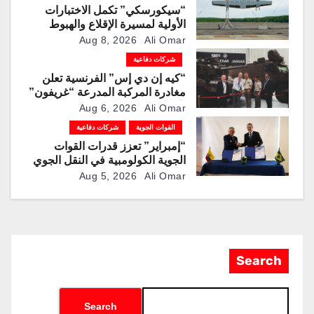
“سيكورسكي” تكمل الاختبارات
الأولية لمسيرة الإقلاع والهبوط
العمودي “نوماد 100”
Aug 8, 2026
Ali Omar
شركات دفاعية
“كيه إن دي إس” الفرنسية تعلن
مغادرة المركبة المدرعة “غريفون”
رقم 1000 لخط الإنتاج
Aug 6, 2026
Ali Omar
القوات الجوية
شركات دفاعية
“إمبراير” تعزز قدرات القوات
الجوية الكولومبية في النقل الجوي
والتزوّد بالوقود جوًا من خلال
Aug 5, 2026
Ali Omar
تزويدها بطائرتي “كيه سي-390
ميلينيوم”
Search
Search