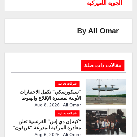
n
n
m
p
o
الجوية الأميركية
k
p
o
k
By
Ali Omar
مقالات ذات صلة
شركات دفاعية
“سيكورسكي” تكمل الاختبارات
الأولية لمسيرة الإقلاع والهبوط
العمودي “نوماد 100”
Aug 8, 2026
Ali Omar
شركات دفاعية
“كيه إن دي إس” الفرنسية تعلن
مغادرة المركبة المدرعة “غريفون”
رقم 1000 لخط الإنتاج
Aug 6, 2026
Ali Omar