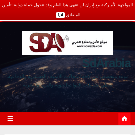
المواجهة الأميركية مع إيران لن تنتهي هذا العام وقد تتحول حملة دولية لتأمين
المضائق
أقرأ
SdArabia
موقع متخصص في كافة المجالات الأمنية والعسكرية والدفاعية،
يغطي نشاطات القوات الجوية والبرية والبحرية