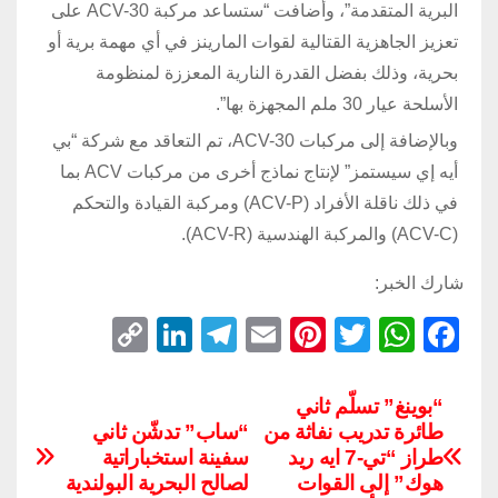
البرية المتقدمة”، وأضافت “ستساعد مركبة ACV-30 على
تعزيز الجاهزية القتالية لقوات المارينز في أي مهمة برية أو
بحرية، وذلك بفضل القدرة النارية المعززة لمنظومة
الأسلحة عيار 30 ملم المجهزة بها”.
وبالإضافة إلى مركبات ACV-30، تم التعاقد مع شركة “بي
أيه إي سيستمز” لإنتاج نماذج أخرى من مركبات ACV بما
في ذلك ناقلة الأفراد (ACV-P) ومركبة القيادة والتحكم
(ACV-C) والمركبة الهندسية (ACV-R).
شارك الخبر:
C
Li
T
E
Pi
T
W
F
o
n
el
m
nt
wi
h
a
p
k
e
ail
er
tt
at
c
“بوينغ” تسلّم ثاني
طائرة تدريب نفاثة من
“ساب” تدشّن ثاني
y
e
gr
e
er
s
e
طراز “تي-7 ايه ريد
سفينة استخباراتية
Li
dI
a
st
A
b
هوك” إلى القوات
لصالح البحرية البولندية