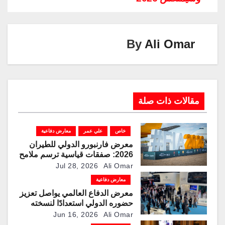
k
p
o
k
By
Ali Omar
مقالات ذات صلة
خاص
علي عمر
معارض دفاعية
معرض فارنبورو الدولي للطيران
2026: صفقات قياسية ترسم ملامح
مرحلة جديدة لقطاعات الطيران
Jul 28, 2026
Ali Omar
والدفاع والفضاء
معارض دفاعية
معرض الدفاع العالمي يواصل تعزيز
حضوره الدولي استعدادًا لنسخته
الرابعة عام 2028
Jun 16, 2026
Ali Omar