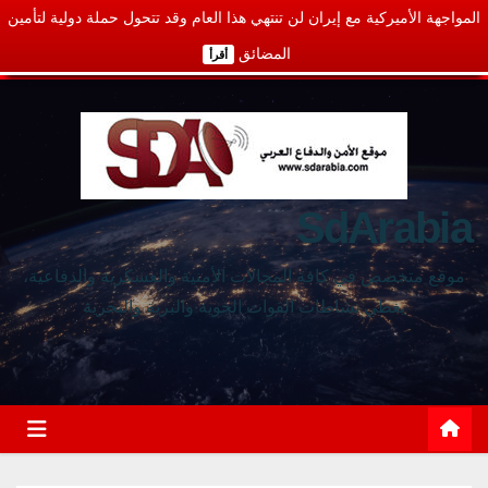
المواجهة الأميركية مع إيران لن تنتهي هذا العام وقد تتحول حملة دولية لتأمين
المضائق
أقرأ
SdArabia
موقع متخصص في كافة المجالات الأمنية والعسكرية والدفاعية،
يغطي نشاطات القوات الجوية والبرية والبحرية