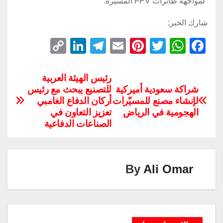
لمواجهة طائرات FPV المسيرة.
شارك الخبر:
C
Li
T
E
Pi
T
W
F
o
n
el
m
nt
wi
h
a
p
k
e
ail
er
tt
at
c
رئيس الهيئة العربية
شراكة سعودية أميركية
للتصنيع يبحث مع رئيس
y
e
gr
e
er
s
e
لإنشاء مصنع للمسيّرات
أركان الدفاع الغامبي
Li
dI
a
st
A
b
الهجومية في الرياض
تعزيز التعاون في
n
n
m
p
o
الصناعات الدفاعية
k
p
o
k
By
Ali Omar