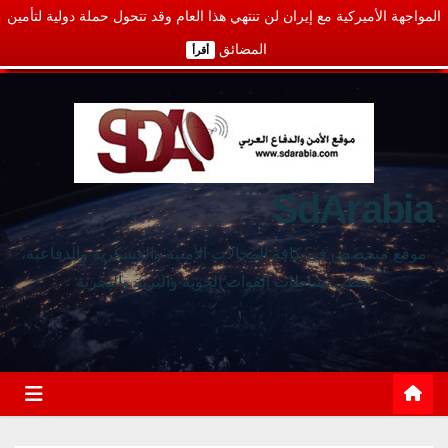
المواجهة الأميركية مع إيران لن تنتهي هذا العام وقد تتحول حملة دولية لتأمين
المضائق
أقرأ
SdArabia
موقع متخصص في كافة المجالات الأمنية والعسكرية والدفاعية،
يغطي نشاطات القوات الجوية والبرية والبحرية