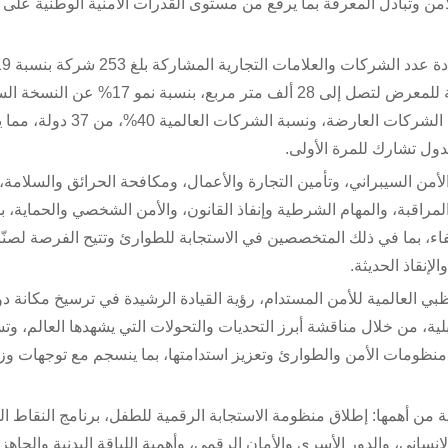
مجال الأمن وتبادل المعرفة بما يرفع من مستوى القدرات الأمنية الوطنية على
مقارنة بالنسخة السابقة، مما أدى إلى زيادة المساحة الإجمالية للمعرض لتصل إلى 28 ألف م
زاد عدد الشركات الوطنية المشاركة لتُشكل 60% من إجمالي الشركات العارضة، ونسبة ال
من الوطني، والأمن السيبراني، وتأمين التجارة والأعمال، ومكافحة الحرائق والسلامة
 المراقبة، والمهام الشرطية وإنفاذ القانون، والأمن الشخصي والحماية، 
ء، بما في ذلك المتخصصين في الاستجابة للطوارئ وتتيح الفرصة لصنّاع
إنقاذ الحديثة.
تزامن مع قمة أبوظبي العالمية للأمن المستدام، رؤية القيادة الرشيدة في ترسيخ مكانة د
ية، من خلال مناقشة أبرز التحديات والتحولات التي يشهدها العالم، وت
منظومات الأمن والطوارئ وتعزيز استدامتها، بما ينسجم مع توجهات وز
ة من أهمها: إطلاق منظومة الاستجابة الرقمية للطفل، برنامج النقاط ال
إنساني، والدور الأسري والأمان الرقمي، وأهمية اللياقة البدنية والجاهزي