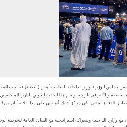
يس مجلس الوزراء وزير الداخلية، انطلقت أمس (الثلاثاء) فعاليات الم
ني ودرء المخاطر “آيسنار 2026” في نسخته التاسعة والأكبر في تاريخه. ويُقام هذا الحدث الدولي البارز، المتخ
ع وزارة الداخلية وبشراكة استراتيجية مع القيادة العامة لشرطة أبوظ