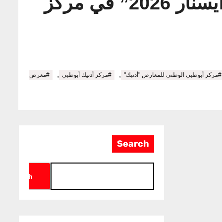
انطلاق المعرض الدولي للأمن الوطني ودرء المخاطر “آيسنار 2026” في مركز
,
,
#مركز أبوظبي الوطني للمعارض "أدنيك"
#مركز أدنيك أبوظبي
#معرض
Search
Search