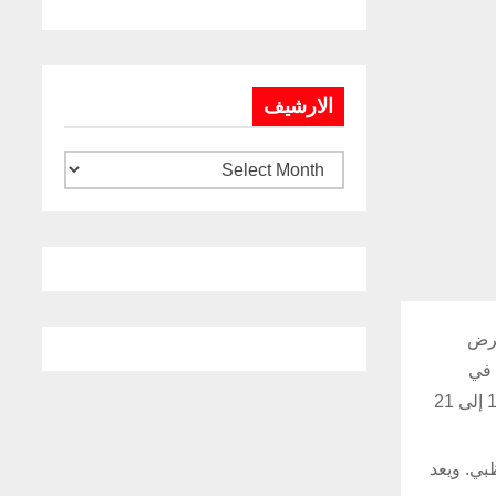
الارشيف
عرض
صص في
تطوير منظومة الأمن الوطني واستعراض أحدث أنظمة الأمن وحلول الدفاع المدني، في مركز أدنيك أبوظبي على مدار ثلاثة أيام من 19 إلى 21
بي. ويعد