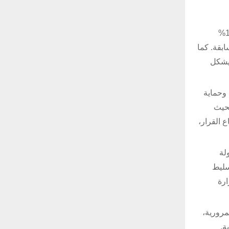
وتعد هذه النسخة هي الأكبر في تاريخ معرض “آيسنار” حيث زيادة عدد الشركات والعلامات التجارية المشاركة بلغ 253 شركة بنسبة 19%
تر مربع، بنسبة نمو 17% عن النسخة السابقة. كما
شركات العالمية 40%، من 37 دولة، مما يشكل
، وحماية
بحيث
 القرار،
ولة
سليط
ارة
مرورية،
ة.