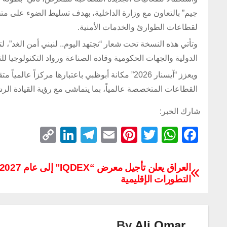
جيم” بالتعاون مع وزارة الداخلية، بهدف تسليط الضوء على متطلب
لقطاعات الطوارئ والخدمات الأمنية.
وتأتي هذه النسخة تحت شعار “نجتهد اليوم.. لنبني أمن الغد”، 
الدولية والجهات الحكومية وقادة الصناعة ورواد التكنولوجيا 
ويعزز “آيسنار 2026” مكانة أبوظبي باعتبارها مرك
القطاعات المتخصصة عالمياً، بما يتماشى مع رؤية القيادة الرش
شارك الخبر:
C
Li
T
E
Pi
T
W
F
o
n
el
m
nt
wi
h
a
p
k
e
ail
er
tt
at
c
التطورات الإقليمية
y
e
gr
e
er
s
e
Li
dI
a
st
A
b
n
n
m
p
o
By
Ali Omar