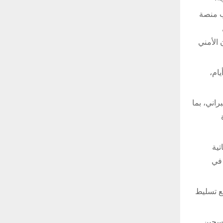
من السيبراني” وهاكاثون “Code Breaker”، إلى جانب منصة
 الأمني
ام،
لسيبراني، بما
اتية
 في
في الأردن، مع تسليط
كسجين