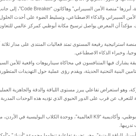
ويشهد “آيسنار 2026” إطلاق عدد من الفعاليات النوعية الجديدة، أبرزها “منصة الأ
الأمن السيبراني والذكاء الاصطناعي، وتسليط الضوء على أحدث الحلول
رئ، مؤكداً أن المعرض يواصل ترسيخ مكانة أبوظبي كمركز عالمي للتعاون
نصة استراتيجية رفيعة المستوى تمتد فعاليات المنتدى على مدار ثلاثة أي
جيا، وخبراء الذكاء الاصطناعي.
إطلاق هاكاثون Code Breaker، وهي مسابقة يشارك فيها المتنافسون في محاكاة سيناريوهات واقعية للأمن ا
تامين البنية التحتية الحديثة، ويقدم رؤى عملية حول التهديدات المتطورة
 تقديم فرق (K9) عرضاً لخفة الحركة، وهو استعراض تفاعلي يبرز مستوى اللياقة والدقة والجاهزية العملي
 للتعرف عن قرب على الدور الحيوي الذي تؤديه هذه الوحدات المدربة
وسيجمع العرض فرقاً متخصصة من وزارة الداخلية، وشرطة أبوظبي، وأكاديمية “K9 العالمية”، ووحدة الكلاب البوليسية 
دريبها.
يسنار للياقة البدنية”، وهي تجربة تفاعلية تنظمها مجموعة “أدنيك” و”أو