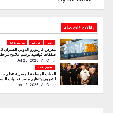
k
p
o
k
مقالات ذات صلة
خاص
علي عمر
معارض دفاعية
صفقات قياسية ترسم ملامح مرحلة
جديدة لقطاعات الطيران والدفاع و
Jul 28, 2026
Ali Omar
معارض دفاعية
القوات المسلحة المصرية تنظم حفلا
للتعريف بتنظيم مصر فعاليات النس
الثانية من معرض العلمين الدولي ل
Jun 12, 2026
Ali Omar
والفضاء “EIAS 2026”