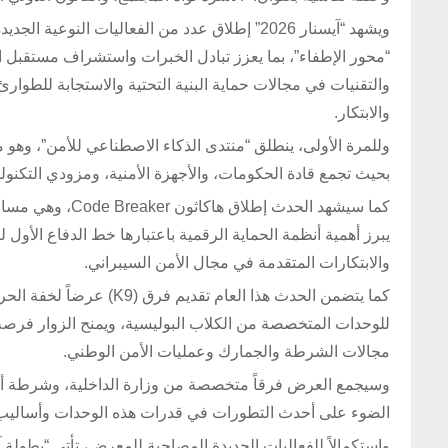
“محور الإطفاء”، بما يعزز تبادل الخبرات واستشراف مستقبل 
والتقنيات في مجالات حماية البنية التحتية والاستجابة للطوا
والابتكار.
وللمرة الأولى، ينطلق “منتدى الذكاء الاصطناعي للأمن”، وهو م
بحيث تجمع قادة الحكومات، والأجهزة الأمنية، ومزودي التكنولو
كما سيشهد الحدث 
يبرز أهمية أنظمة الحماية الرقمية باعتبارها خط الدفاع الأول ل
والابتكارات المتقدمة في مجال الأمن السيبراني.
كما يتضمن الحدث هذا العام
للوحدات المتخصصة من الكلاب البوليسية، ويمنح الزوار فرصة
مجالات الشرطة والجمارك وعمليات الأمن الوطني.
الضوء على أحدث التطورات في قدرات هذه الوحدات وأساليب ت
واستكمالاً للفعاليات الجديدة المصاحبة للمعرض، تأتي “بطولة آ