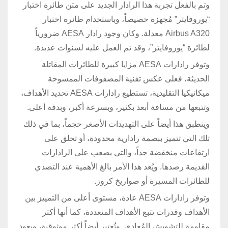
وتم بالفعل تجربة هذا الرادار الجديد على متن طائرة اختبار
“يوروفايتر” مُجهزة خصيصاً، وباستخدام طائرة اختبار
Airbus A320 معدلة. وكان وجود رادار AESA ضرورياً
لطائرة “يوروفايتر”، وقد تم العمل عليه لسنوات عديدة.
وتوفر رادارات AESA مزايا كبيرة للطائرات المقاتلة
الحديثة، فعلى عكس تقنية المصفوفات الممسوحة
ميكانيكيا التقليدية، تستطيع رادارات AESA تحديد الأهداف،
وتتبعها من مسافة أبعد بكثير، وبسرعة أكبر، وبدقة أعلى.
وينطبق هذا أيضاً على التهديدات الأصغر حجماً، بما في ذلك
تلك التي تتميز ببصمة رادارية محدودة، أو تحلق على
ارتفاعات منخفضة جداً، والتي يصعب على الرادارات
القديمة رصدها. ويُعد هذا الأمر بالغ الأهمية عند التصدي
للطائرات المسيرة أو صواريخ كروز.
وتوفر رادارات AESA عادة، مستوى أعلى من التمييز بين
الأهداف وقدرات تتبع الأهداف المتعددة، كما أنها أكثر
مقاومة للتشويش المُعادي. وتُعتبر أيضاً أكثر موثوقية، ويعود