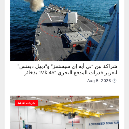
شراكة بين “بي أيه إي سيستمز” و”ديهل ديفنس”
لتعزيز قدرات المدفع البحري “Mk 45” بذخائر
موجهة وصواريخ “IRIS-T”
Aug 5, 2026
شركات دفاعية