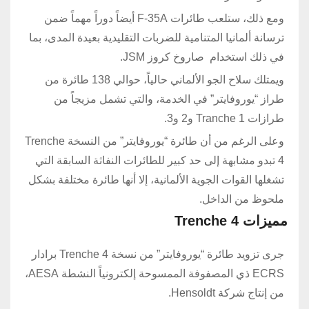
ومع ذلك، ستلعب طائرات F-35A أيضاً دوراً مهماً ضمن
ترسانة ألمانيا المتنامية للضربات التقليدية بعيدة المدى، بما
في ذلك استخدام صاروخ كروز JSM.
ويمتلك سلاح الجو الألماني حالياً، حوالي 138 طائرة من
طراز “يوروفايتر” في الخدمة، والتي تشمل مزيجاً من
طرازات Tranche 1 و2 و3.
وعلى الرغم من أن طائرة “يوروفايتر” من النسخة Trenche
4 تبدو مشابهة إلى حد كبير للطائرات النفاثة السابقة التي
تشغلها القوات الجوية الألمانية، إلا أنها طائرة مختلفة بشكل
ملحوظ من الداخل.
مميزات Trenche 4
جرى تزويد طائرة “يوروفايتر” من نسخة Trenche 4 برادار
ECRS ذي المصفوفة الممسوحة إلكترونياً النشطة AESA،
من إنتاج شركة Hensoldt.