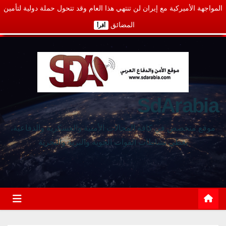
المواجهة الأميركية مع إيران لن تنتهي هذا العام وقد تتحول حملة دولية لتأمين
المضائق
أقرأ
SdArabia
موقع متخصص في كافة المجالات الأمنية والعسكرية والدفاعية،
يغطي نشاطات القوات الجوية والبرية والبحرية