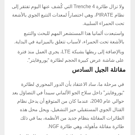
ولا تزال طائرة Trenche 4 التي كُشف عنها اليوم تفتقر إلى
نظام PIRATE، وهي اختصاراً لمعدات التتبع الجوي بالأشعة
تحت الحمراء السلبية.
واستبعدت ألمانيا هذا المستشعر المهم للبحث والتتبع
بالأشعة تحت الحمراء، لأسباب تتعلق بالميزانية في البداية.
وبالإضافة إلى ربطها بشبكة LTE، يجري العمل منذ فترة
على شاشة عرض كبيرة الحجم لطائرة “يوروفايتر”.
مقاتلة الجيل السادس
في مرحلة ما، ساد الاعتقاد بأن الدور المحوري لطائرة
“يوروفايتر” داخل سلاح الجو الألماني سيبدأ في التضاؤل ​​بعد
حوالي عام 2040، عندما كان من المتوقع أن يدخل نظام
القتال الجوي المستقبلي حيز التشغيل، ويحل محل هذه
الطائرات المقاتلة بنظام جديد من الأنظمة، بما في ذلك
طائرة مقاتلة مأهولة، وهي طائرة NGF.