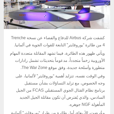
كشفت شركة Airbus للدفاع والفضاء عن نسخة Trenche
4 من طائرة “يوروفايتر” التابعة للقوات الجوية في ألمانيا.
ويأتي ظهور هذه الطائرة، فيما تشهد المقاتلة متعددة المهام
الأوروبية زخماً متجدداً، مدعوماً بتحديثات تشمل رادارات
متطورة وأسلحة جديدة، وفق موقع The War Zone.
وفي الوقت نفسه، تتزايد أهمية “يوروفايتر” لألمانيا، على
وجه الخصوص، مع تزايد التساؤلات بشأن مستقبل
برنامج نظام القتال الجوي المستقبلي FCAS من الجيل
السادس، والذي يُفترض أن تكون مقاتلة الجيل الجديد
المأهولة NGF جوهره.
وعُرضت، الأربعاء، أول طائرة من طراز “يوروفايتر” ألمانية