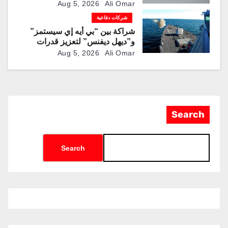
الذكية المطورة محليًا
Aug 5, 2026
Ali Omar
شركات دفاعية
شراكة بين “بي أيه إي سيستمز”
و”ديهل ديفنس” لتعزيز قدرات
المدفع البحري “Mk 45” بذخائر
Aug 5, 2026
Ali Omar
موجهة وصواريخ “IRIS-T”
Search
Search