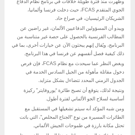
وظهرت منذ فترة طويلة خلافات في برنامج نظام الدفاع
الجوي المتقدم FCAS، حيث دخلت فرنسا وألمانيا،
الشريكان الرئيسيان، في صراع حاد.
ويبدو أن المسؤولين الدفاعيين الألمان، غير راضين عن
المطالب الفرنسية بالحصول على حصة غير متناسبة من
البرنامج، ويُقال إنهم يبحثون الآن عن خيارات أخرى، بما في
ذلك كيفية فصل أنفسهم عن فرنسا في هذا البرنامج.
وبغض النظر عما سيحدث مع نظام FCAS، فإن فرص
دخول مقاتلة مأهولة من الجيل السادس الخدمة في
الجدول الزمني المحدد تتضاءل بشكل متزايد.
ونتيجة لذلك، يتوقع أن تصبح طائرة “يوروفايتر” ركيزة
أساسية لسلاح الجو الألماني لفترة أطول.
ومن شبه المؤكد أنه سيتم تشغيلها في المستقبل مع
الطائرات المسيرة من نوع “الجناح المخلص”، التي باتت
تحتل مكانة بارزة في طموحات الجيش الألماني.