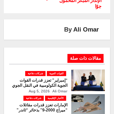
الإنذار المبكر المحمول
k
p
o
جوًا
k
By
Ali Omar
مقالات ذات صلة
القوات الجوية
شركات دفاعية
“إمبراير” تعزز قدرات القوات
الجوية الكولومبية في النقل الجوي
والتزوّد بالوقود جوًا من خلال
Aug 5, 2026
Ali Omar
تزويدها بطائرتي “كيه سي-390
الأخبار الإقليمية
شركات دفاعية
ميلينيوم”
الإمارات تعزز قدرات مقاتلات
“ميراج 2000-9” بذخائر “ثاندر”