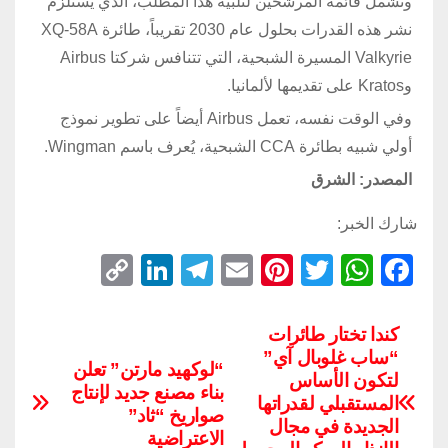
وتشمل قائمة المرشحين لتلبية هذا المطلب، الذي يستلزم
نشر هذه القدرات بحلول عام 2030 تقريباً، طائرة XQ-58A
Valkyrie المسيرة الشبحية، التي تتنافس شركتا Airbus
وKratos على تقديمها لألمانيا.
وفي الوقت نفسه، تعمل Airbus أيضاً على تطوير نموذج
أولي شبيه بطائرة CCA الشبحية، يُعرف باسم Wingman.
المصدر: الشرق
شارك الخبر:
C
Li
T
E
Pi
T
W
F
o
n
el
m
nt
wi
h
a
p
k
e
ail
er
tt
at
c
كندا تختار طائرات
“ساب غلوبال آي”
y
e
gr
e
er
s
e
“لوكهيد مارتن” تعلن
لتكون الأساس
Li
dI
a
st
A
b
بناء مصنع جديد لإنتاج
المستقبلي لقدراتها
صواريخ “ثاد”
n
n
m
p
o
الجديدة في مجال
الاعتراضية