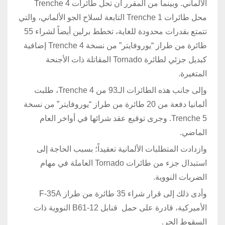
الألماني. وبينما من المقرر أن تحل طائرات Trenche 4
محل طائرات Trenche 1 التابعة لسلاح الجو الألماني، والتي
تتمتع بقدرات محدودة للغاية، تخطط برلين أيضاً لشراء 55
طائرة من طراز “يوروفايتر” من نسخة Trenche 4 إضافية
كبديل جزئي لطائرة Tornado المقاتلة ذات الأجنحة
المتغيرة.
وإلى جانب هذه الطائرات الـ93 من Trenche 4، طلبت
ألمانيا دفعة من 20 طائرة من طراز “يوروفايتر” من نسخة
Trenche 5. وجرى توقيع عقد شرائها في أواخر العام
الماضي.
وازدادت المتطلبات الألمانية تعقيداً؛ بسبب الحاجة إلى
استبدال جزء من طائرات Tornado العاملة في مهام
الضربات النووية.
وأدى ذلك إلى قرار شراء 35 طائرة من طراز F-35A
الأميركية، قادرة على حمل قنابل B61-12 النووية ذات
السقوط الحر.