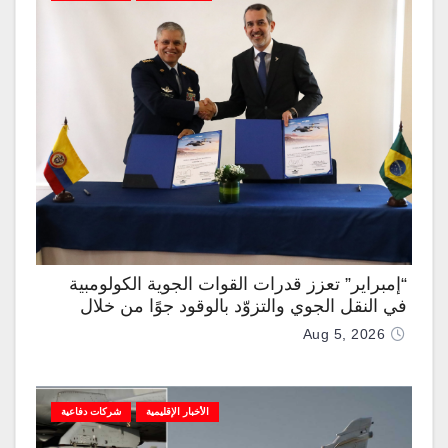
“إمبراير” تعزز قدرات القوات الجوية الكولومبية
في النقل الجوي والتزوّد بالوقود جوًا من خلال
تزويدها بطائرتي “كيه سي-390 ميلينيوم”
Aug 5, 2026
الأخبار الإقليمية
شركات دفاعية