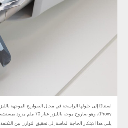
Proxy)، وهو صاروخ موجه بالليزر عيار 70 ملم مزود بمستشعر القرب، مصمم خصيصًا لتحييد الطائرات المسيّرة بدقة وفعالية.
يلبي هذا الابتكار الحاجة الماسة إلى تحقيق التوازن بين التكلفة 