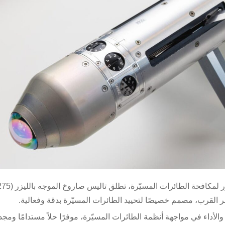
استنادًا إلى حلولها الراسخة في مجال الصواريخ 
والأداء في مواجهة أنظمة الطائرات المسيّرة، موفرًا حلاً مستدامًا ومجديً