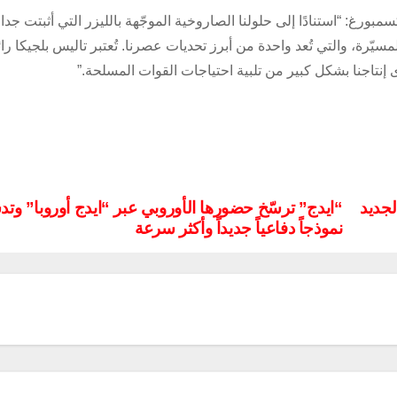
ورغ: “استنادًا إلى حلولنا الصاروخية الموجّهة بالليزر التي أثبتت جدارته
مسيّرة، والتي تُعد واحدة من أبرز تحديات عصرنا. تُعتبر تاليس بلجيكا را
ى إنتاجنا بشكل كبير من تلبية احتياجات القوات المسلحة.”
لجديد
“ايدج” ترسّخ حضورها الأوروبي عبر “ايدج أوروبا” وتد
نموذجاً دفاعياً جديداً وأكثر سرعة