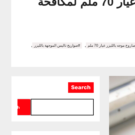
“تاليس” تُطلق صاروخًا موجهًا بالليزر من الجيل التالي عيار 70 ملم لمكافحة
,
,
روخ موجه بالليزر عيار 70 ملم
#صواريخ تاليس الموجهة بالليزر
Search
Search