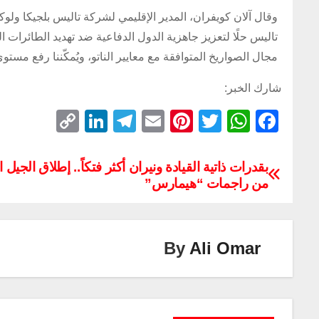
وقال آلان كويفران، المدير الإقليمي لشركة تاليس بلجيكا ولوكسمب
تاليس حلًا لتعزيز جاهزية الدول الدفاعية ضد تهديد الطائرات ال
مجال الصواريخ المتوافقة مع معايير الناتو، ويُمكّننا رفع مستو
شارك الخبر:
C
Li
T
E
Pi
T
W
F
o
n
el
m
nt
wi
h
a
p
k
e
ail
er
tt
at
c
بقدرات ذاتية القيادة ونيران أكثر فتكاً.. إطلاق الجيل ا
من راجمات “هيمارس”
y
e
gr
e
er
s
e
Li
dI
a
st
A
b
n
n
m
p
o
By
Ali Omar
k
p
o
k