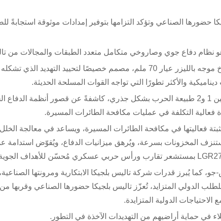
لول نهاية عام 2026، تعزز تاليس بلجيكا حضورها الصناعي وتؤكد التزامها بتوفير إمدادات موثوقة استجابةً 
كشفت شركة تاليس عن صاروخ LGR275 Proxy، وهو صاروخ موجه بالليزر عيار 70 ملم، مصمم خصيصًا لتحييد التهديد ال
 ديناميكية والأكثر تطورًا التي تواجه القوات المسلحة الحديثة.
في مناطق النزاع النشطة، غيّرت الطائرات المسيرة من الفئتين 1 و2 طبيعة الحرب بشكل جذري، كاشفةً عن قصور أنظمة الدف
مثبتة فعاليتها في مكافحة الطائرات المسيرة، ويساعد في معالجة الخلل ا
 يستنزف المخزونات بسرعة، ويُرهق ميزانيات الدفاع، ويُقوّض استدامة ع
ض-جو، كما يُبرز قدرات شركة تاليس بلجيكا الابتكارية ومرونتها الصناعي
ثة أضعاف بين عامي 2026 و2028. واستجابةً للطلب الدولي المتزايد، تُعزّز تاليس بلجيكا حضورها الصناعي وقربها
 الاحتياجات الدولية المتزايدة.
اء في حماية أراضيهم من التهديدات الآخذة في التطور.