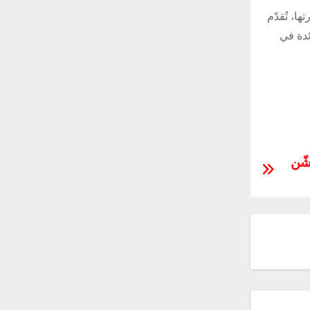
ا، تُقدّم
ئدة في
شّن