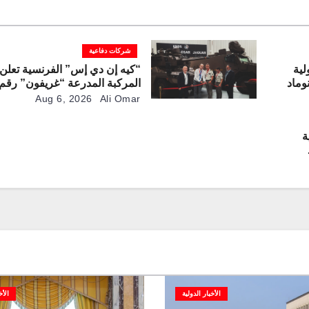
شركات دفاعية
لية
“كيه إن دي إس” الفرنسية تعلن 
وماد
لخط الإنتاج
Aug 6, 2026
Ali Omar
ة
تي
الأخبار الدولية
الأخ