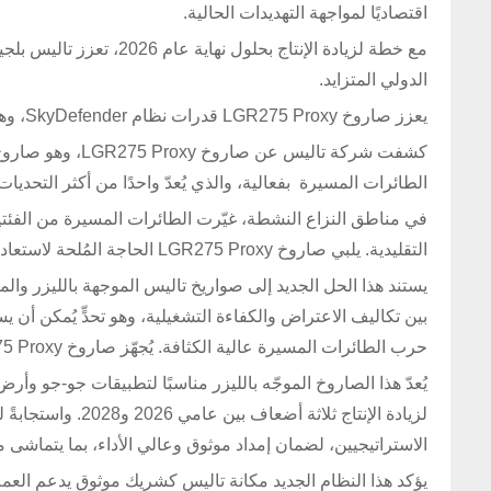
اقتصاديًا لمواجهة التهديدات الحالية.
مع خطة لزيادة الإنتاج بح
الدولي المتزايد.
يعزز صاروخ LGR275 Proxy قدرات نظام SkyDefender، وهو نظام دفاع جوي وصاروخي متكامل متعدد الطبقات والمجالات من تاليس.
الطائرات المسيرة بفعالية، والذي يُعدّ واحدًا من أكثر التحديات
التقليدية. يلبي صاروخ LGR275 Proxy الحاجة المُلحة لاستعادة فعالية التكلفة في عمليات مكافحة الطائرات المسيرة.
يستند هذا الحل الجديد إلى صواريخ تاليس الموجهة بالليزر وال
بين تكاليف الاعتراض والكفاءة التشغيلية، وهو تحدٍّ يُمكن أن
حرب الطائرات المسيرة عالية الكثافة. يُجهّز صاروخ LGR275 Proxy بمستشعر تقارب ورأس حربي عسكري مُحسّن للأهداف الجوية.
يُعدّ هذا الصاروخ الموجّه بالليزر مناسبًا لتطبيقات جو-جو وأر
لزيادة الإنتاج ثلا
الاستراتيجيين، لضمان إمداد موثوق وعالي الأداء، بما يتماشى مع
يؤكد هذا النظام الجديد مكانة تاليس كشريك موثوق يدعم العمل