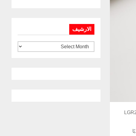
الارشيف
الموجهة بالليزر لمكافحة الطائرات المسيّرة، تطلق تاليس صاروخ الموجه بالليزر (LGR275
ا