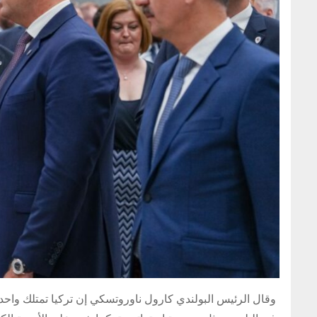
وقال الرئيس البولندي كارول ناوروتسكي إن تركيا تمتلك واحدة