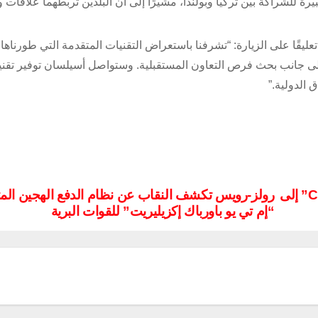
رة للشراكة بين تركيا وبولندا، مشيرًا إلى أن البلدين تربطهما علاقات و
يقًا على الزيارة: “تشرفنا باستعراض التقنيات المتقدمة التي طورناها ل
لى جانب بحث فرص التعاون المستقبلية. وستواصل أسيلسان توفير تقن
 الدولية.”
إيرباص تسلّم أول طائرة بحث وإنقاذ من طراز “C295” إلى
رولز-رويس تكشف النقاب عن نظام الدفع الهجين الم
“إم تي يو باورباك إكزيليريت” للقوات البرية