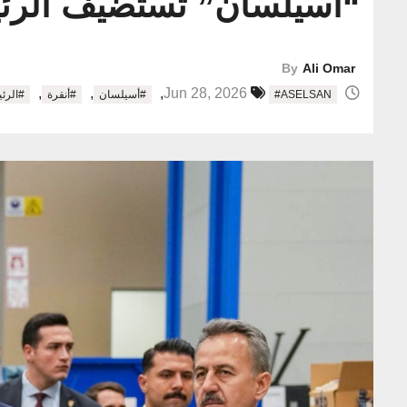
“أسيلسان” تستضيف الرئيس
By
Ali Omar
,
,
,
Jun 28, 2026
#ASELSAN
#أسيلسان
#أنقرة
#الرئي