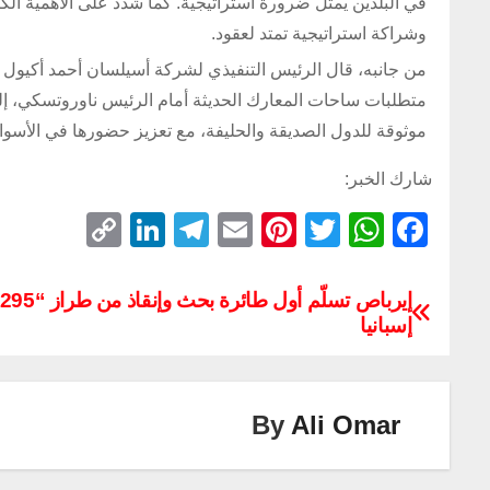
في البلدين يمثل ضرورة استراتيجية. كما شدد على الأهمية الكبي
وشراكة استراتيجية تمتد لعقود.
من جانبه، قال الرئيس التنفيذي لشركة أسيلسان أحمد أكيول تعل
متطلبات ساحات المعارك الحديثة أمام الرئيس ناوروتسكي، إ
موثوقة للدول الصديقة والحليفة، مع تعزيز حضورها في الأسواق
شارك الخبر:
C
Li
T
E
Pi
T
W
F
o
n
el
m
nt
wi
h
a
p
k
e
ail
er
tt
at
c
إسبانيا
y
e
gr
e
er
s
e
Li
dI
a
st
A
b
n
n
m
p
o
By
Ali Omar
k
p
o
k