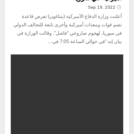
Sep 19, 2022
أعلنت وزارة الدفاع الأميركية (بنتاغون) تعرض قاعدة
تضم قوات ومعدات أميركية وأخرى تابعة للتحالف الدولي
في سوريا، لهجوم صاروخي “فاشل”. وقالت الوزارة في
بيان إنه “في حوالي الساعة 7:05 في…