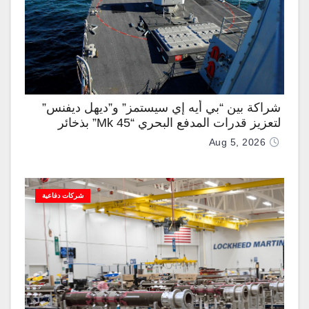
شراكة بين “بي أيه إي سيستمز” و”ديهل ديفنس”
لتعزيز قدرات المدفع البحري “Mk 45” بذخائر
موجهة وصواريخ “IRIS-T”
Aug 5, 2026
شركات دفاعية