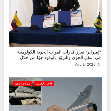
“إمبراير” تعزز قدرات القوات الجوية الكولومبية
في النقل الجوي والتزوّد بالوقود جوًا من خلال
تزويدها بطائرتي “كيه سي-390 ميلينيوم”
Aug 5, 2026
الأخبار الإقليمية
شركات دفاعية