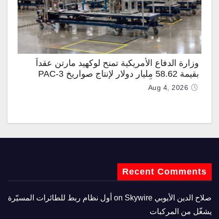
وزارة الدفاع الأمريكية تمنح لوكهيد مارتن عقداً
بقيمة 58.62 مليار دولار لإنتاج صواريخ PAC-3
المطوّرة دعماً لـ “ترسانة الحرية”
Aug 4, 2026
Recent Comments
صلاح الدين الأيوبي
on
Skywire أول نظام ربط للطائرات المسيّرة
يشغّل من المركبات