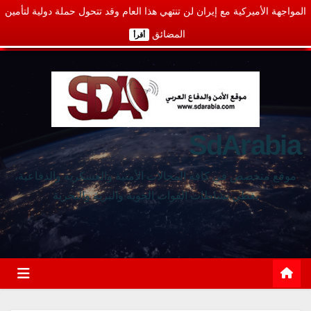
المواجهة الأميركية مع إيران لن تنتهي هذا العام وقد تتحول حملة دولية لتأمين
المضائق
أقرأ
SdArabia
موقع متخصص في كافة المجالات الأمنية والعسكرية والدفاعية،
يغطي نشاطات القوات الجوية والبرية والبحرية