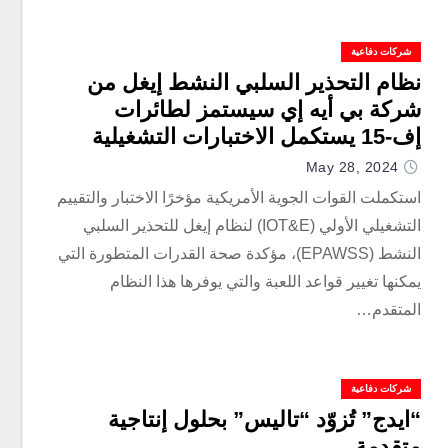
شركات دفاعية
نظام التحذير السلبي النشط إيغل من
شركة بي أيه إي سيستمز لطائرات
إف-15 يستكمل الاختبارات التشغيلية
May 28, 2024
استكملت القوات الجوية الأمريكية مؤخرًا الاختبار والتقييم
التشغيلي الأولي (IOT&E) لنظام إيغل للتحذير السلبي
النشط (EPAWSS)، مؤكدة صحة القدرات المتطورة التي
يمكنها تغيير قواعد اللعبة والتي يوفرها هذا النظام
المتقدم…
شركات دفاعية
“ايدج” تُزوّد “تاليس” بحلول إنتاجية
متقدمة