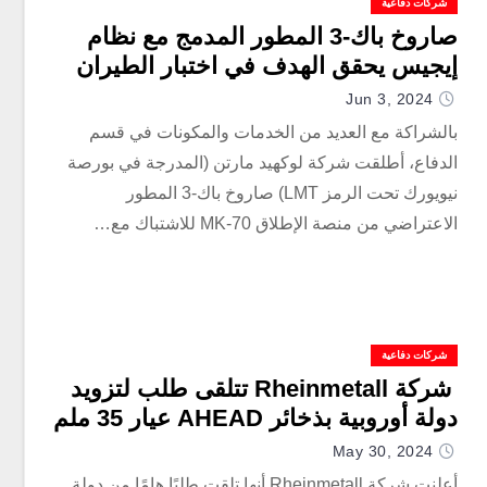
شركات دفاعية
صاروخ باك-3 المطور المدمج مع نظام
إيجيس يحقق الهدف في اختبار الطيران
Jun 3, 2024
بالشراكة مع العديد من الخدمات والمكونات في قسم
الدفاع، أطلقت شركة لوكهيد مارتن (المدرجة في بورصة
نيويورك تحت الرمز LMT) صاروخ باك-3 المطور
الاعتراضي من منصة الإطلاق MK-70 للاشتباك مع…
شركات دفاعية
شركة Rheinmetall تتلقى طلب لتزويد
دولة أوروبية بذخائر AHEAD عيار 35 ملم
May 30, 2024
أعلنت شركة Rheinmetall أنها تلقت طلبًا هامًا من دولة