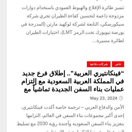
“داربا”
تتميز طائرة الإقلاع والهبوط العمودي باستخدام دوارات
مزدوجة داعمة لتحسين كفاءة الطيران تجري شركة
سيكورسكي، التابعة لشركة لوكهيد مارتن (المدرجة في
بورصة نيويورك تحت الرمز LMT)، اختبارات الطيران
لطائرة مسيرة…
خاص
شركات دفاعية
“فينكانتيري العربية”.. إطلاق فرع جديد
في المملكة العربية السعودية مع إلتزام
عمليات بناء السفن الجديدة تماشياً مع
رؤية السعودية 2030
May 23, 2024
الأمن والدفاع العربي – ترجمة خاصة أكدت فينكانتيري،
إحدى أكبر مجموعات بناء السفن في العالم، التزامها
بتعزيز بناء السفن السعودية وأجندة رؤية 2030 مع تسليط
الضوء على خبرتها التكنولوجية والاستدامة…