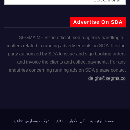
Advertise On SDA
SEGMA ME is the official media agency handling all
matters related to running advertisements on SDA. It is the
party authorized by SDA to issue and sign booking orders
and invoice the clients and collect payments. For any
enquiries concerning running ads on SDA please contact
deight@segma.co
الصفحة الرئيسية
كل الأخبار
دفاع
شركات ومعارض دفاعية