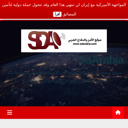
المواجهة الأميركية مع إيران لن تنتهي هذا العام وقد تتحول حملة دولية لتأمين
المضائق
أقرأ
SdArabia
موقع متخصص في كافة المجالات الأمنية والعسكرية والدفاعية،
يغطي نشاطات القوات الجوية والبرية والبحرية