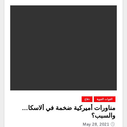
القوات الجوية
دفاع
مناورات أميركية ضخمة في ألاسكا…
والسبب؟
May 28, 2021