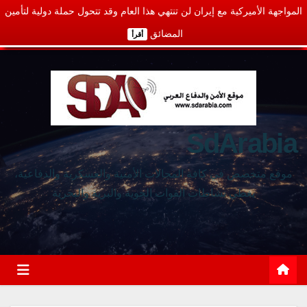
المواجهة الأميركية مع إيران لن تنتهي هذا العام وقد تتحول حملة دولية لتأمين
المضائق
أقرأ
SdArabia
موقع متخصص في كافة المجالات الأمنية والعسكرية والدفاعية،
يغطي نشاطات القوات الجوية والبرية والبحرية