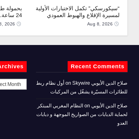
“سيكورسكي” تكمل الاختبارات الأولية
بحمولة طن
لمسيرة الإقلاع والهبوط العمودي
24 ساعة
“نوماد 100”
“TP200”
8, 2026
Aug 8, 2026
Archives
Recent Comments
صلاح الدين الأيوبي
on
Skywire أول نظام ربط
للطائرات المسيّرة يشغّل من المركبات
صلاح الدين الأيوبي
on
النظام المغربي المبتكر
لحماية الدبابات من الصواريخ الموجهة و دبابات
العدو