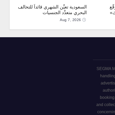
ّع
السعودية تعيِّن الشهري قائداً للتحالف
ك»
البحري متعدِّد الجنسيات
Aug 7, 2026
SEGMA ME 
handling
advertis
author
booking 
and collec
concerni