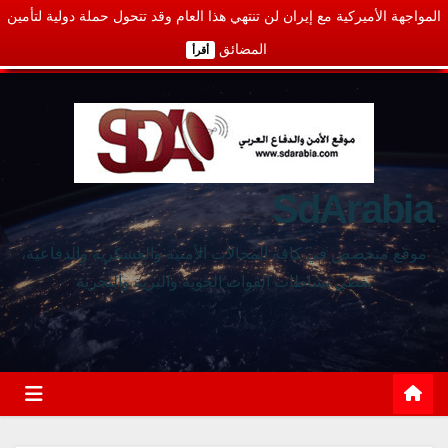
المواجهة الأميركية مع إيران لن تنتهي هذا العام وقد تتحول حملة دولية لتأمين
المضائق
أقرأ
SdArabia
موقع متخصص في كافة المجالات الأمنية والعسكرية والدفاعية،
يغطي نشاطات القوات الجوية والبرية والبحرية