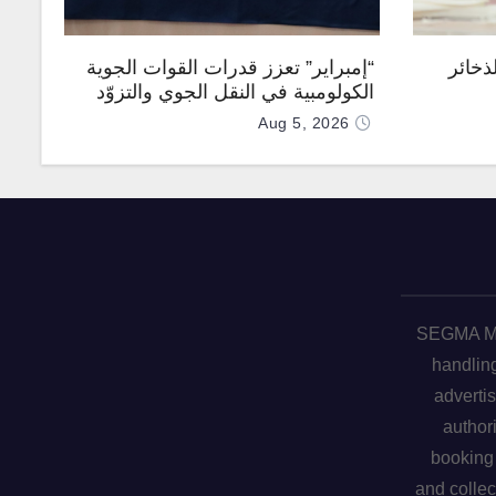
ذخائر
“إمبراير” تعزز قدرات القوات الجوية
الكولومبية في النقل الجوي والتزوّد
بالوقود جوًا من خلال تزويدها بطائرتي
Aug 5, 2026
“كيه سي-390 ميلينيوم”
SEGMA ME 
handling
advertis
author
booking 
and collec