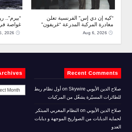
“كيه إن دي إس” الفرنسية تعلن
“بيرم”.. ر
مغادرة المركبة المدرعة “غريفون”
غواصة في 
رقم 1000 لخط الإنتاج
كروز فرط
6, 2026
Aug 6, 2026
Archives
Recent Comments
صلاح الدين الأيوبي
on
Skywire أول نظام ربط
للطائرات المسيّرة يشغّل من المركبات
صلاح الدين الأيوبي
on
النظام المغربي المبتكر
لحماية الدبابات من الصواريخ الموجهة و دبابات
العدو