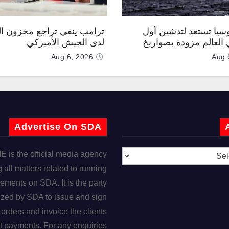
وسيا تستعد لتدشين أول
ترامب ينفي تراجع مخزون ال
العالم مزودة بصواريخ
لدى الجيش الأميركي
 صوتية
Aug 6, 2026
Aug 
Advertise On SDA
is the official media agency
 all matters related to running
ements on SDA. It is the party
ized by SDA to issue and sign
orders and invoice the clients
t payments. For any enquiries