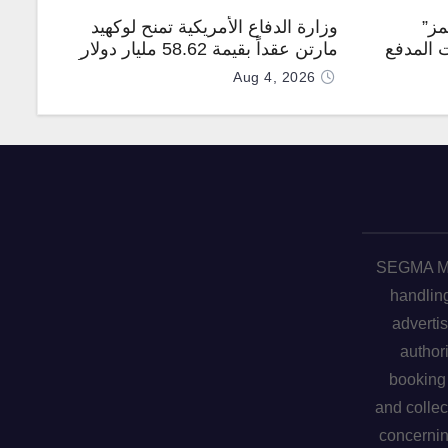
مز”
وزارة الدفاع الأمريكية تمنح لوكهيد
 المدفع
مارتن عقداً بقيمة 58.62 مليار دولار
جهة
لإنتاج صواريخ PAC-3 المطوّرة دعماً
Aug 4, 2026
لـ “ترسانة الحرية”
SEGMA ME 
handling
advertis
author
booking 
and collec
concerni