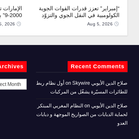
“إمبراير” تعزز قدرات القوات الجوية
الإمارات 
الكولومبية في النقل الجوي والتزوّد
0-9
بالوقود جوًا من خلال تزويدها بطائرتي
المطورة مح
5, 2026
Aug 5, 2026
“كيه سي-390 ميلينيوم”
Archives
Recent Comments
صلاح الدين الأيوبي
on
Skywire أول نظام ربط
للطائرات المسيّرة يشغّل من المركبات
صلاح الدين الأيوبي
on
النظام المغربي المبتكر
لحماية الدبابات من الصواريخ الموجهة و دبابات
العدو