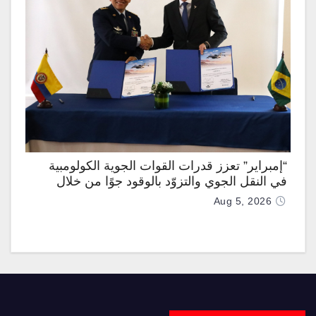
“إمبراير” تعزز قدرات القوات الجوية الكولومبية
في النقل الجوي والتزوّد بالوقود جوًا من خلال
تزويدها بطائرتي “كيه سي-390 ميلينيوم”
Aug 5, 2026