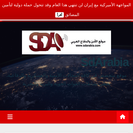
المواجهة الأميركية مع إيران لن تنتهي هذا العام وقد تتحول حملة دولية لتأمين
المضائق
أقرأ
SdArabia
موقع متخصص في كافة المجالات الأمنية والعسكرية والدفاعية،
يغطي نشاطات القوات الجوية والبرية والبحرية