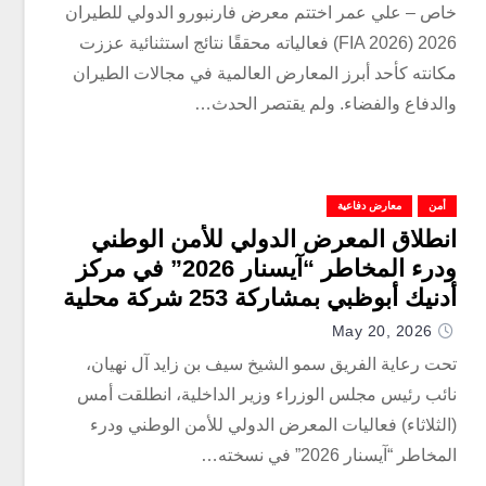
خاص – علي عمر اختتم معرض فارنبورو الدولي للطيران
2026 (FIA 2026) فعالياته محققًا نتائج استثنائية عززت
مكانته كأحد أبرز المعارض العالمية في مجالات الطيران
والدفاع والفضاء. ولم يقتصر الحدث…
أمن
معارض دفاعية
انطلاق المعرض الدولي للأمن الوطني
ودرء المخاطر “آيسنار 2026” في مركز
أدنيك أبوظبي بمشاركة 253 شركة محلية
وعالمية
May 20, 2026
تحت رعاية الفريق سمو الشيخ سيف بن زايد آل نهيان،
نائب رئيس مجلس الوزراء وزير الداخلية، انطلقت أمس
(الثلاثاء) فعاليات المعرض الدولي للأمن الوطني ودرء
المخاطر “آيسنار 2026” في نسخته…