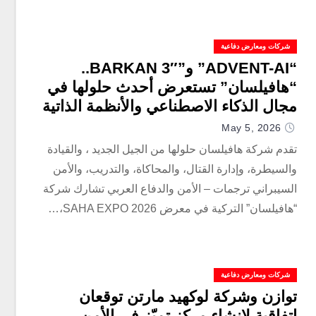
شركات ومعارض دفاعية
“ADVENT-AI” و”BARKAN 3″..
“هافيلسان” تستعرض أحدث حلولها في
مجال الذكاء الاصطناعي والأنظمة الذاتية
خلال معرض “ساها 2026”
May 5, 2026
تقدم شركة هافيلسان حلولها من الجيل الجديد ، والقيادة
والسيطرة، وإدارة القتال، والمحاكاة، والتدريب، والأمن
السيبراني ترجمات – الأمن والدفاع العربي تشارك شركة
“هافيلسان” التركية في معرض SAHA EXPO 2026،…
شركات ومعارض دفاعية
توازن وشركة لوكهيد مارتن توقعان
اتفاقية لإنشاء مركز تميّز في الأمن