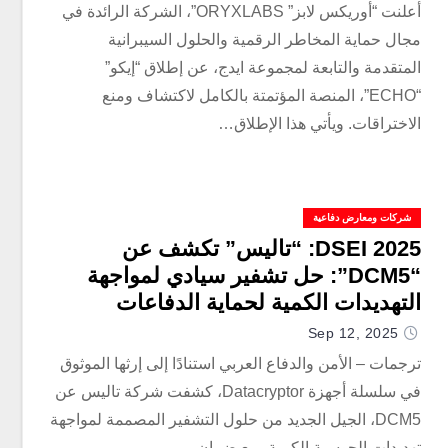
أعلنت “أوريكس لابز” ORYXLABS”، الشركة الرائدة في
مجال حماية المخاطر الرقمية والحلول السيبرانية
المتقدمة والتابعة لمجموعة ايدج، عن إطلاق “إيكو”
“ECHO”، المنصة المؤتمتة بالكامل لاكتشاف ومنع
الاختراقات. ويأتي هذا الإطلاق…
شركات ومعارض دفاعية
DSEI 2025: “تاليس” تكشف عن
“DCM5”: حل تشفير سيادي لمواجهة
التهديدات الكمية لحماية الدفاعات
والحكومات عالميًا
Sep 12, 2025
ترجمات – الأمن والدفاع العربي استنادًا إلى إرثها الموثوق
في سلسلة أجهزة Datacryptor، كشفت شركة تاليس عن
DCM5، الجيل الجديد من حلول التشفير المصممة لمواجهة
تهديدات الحوسبة الكمية، مع ضمان…