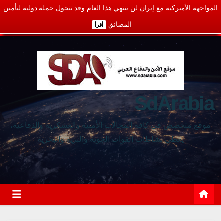
المواجهة الأميركية مع إيران لن تنتهي هذا العام وقد تتحول حملة دولية لتأمين
المضائق
أقرأ
SdArabia
موقع متخصص في كافة المجالات الأمنية والعسكرية والدفاعية،
يغطي نشاطات القوات الجوية والبرية والبحرية