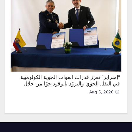
“إمبراير” تعزز قدرات القوات الجوية الكولومبية
في النقل الجوي والتزوّد بالوقود جوًا من خلال
تزويدها بطائرتي “كيه سي-390 ميلينيوم”
Aug 5, 2026