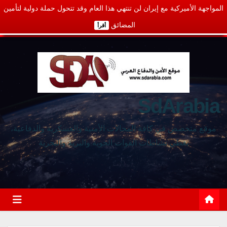
المواجهة الأميركية مع إيران لن تنتهي هذا العام وقد تتحول حملة دولية لتأمين
المضائق
أقرأ
SdArabia
موقع متخصص في كافة المجالات الأمنية والعسكرية والدفاعية،
يغطي نشاطات القوات الجوية والبرية والبحرية