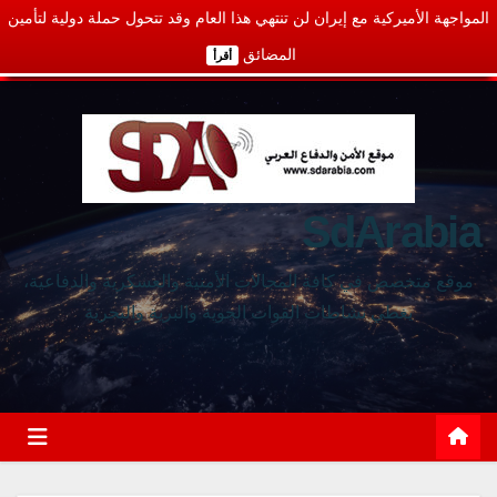
المواجهة الأميركية مع إيران لن تنتهي هذا العام وقد تتحول حملة دولية لتأمين
المضائق
أقرأ
SdArabia
موقع متخصص في كافة المجالات الأمنية والعسكرية والدفاعية،
يغطي نشاطات القوات الجوية والبرية والبحرية