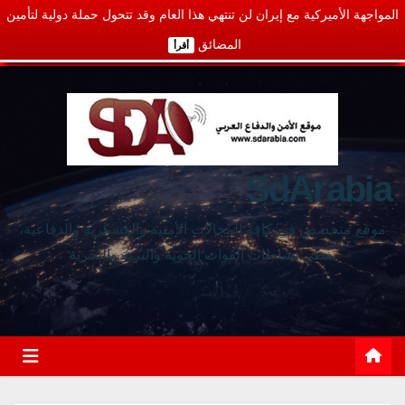
المواجهة الأميركية مع إيران لن تنتهي هذا العام وقد تتحول حملة دولية لتأمين
المضائق
أقرأ
SdArabia
موقع متخصص في كافة المجالات الأمنية والعسكرية والدفاعية،
يغطي نشاطات القوات الجوية والبرية والبحرية