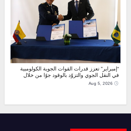
“إمبراير” تعزز قدرات القوات الجوية الكولومبية
في النقل الجوي والتزوّد بالوقود جوًا من خلال
تزويدها بطائرتي “كيه سي-390 ميلينيوم”
Aug 5, 2026