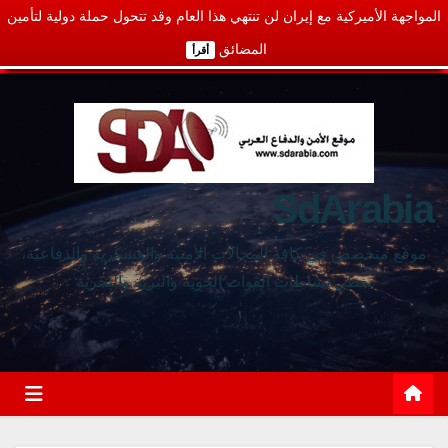
المواجهة الأميركية مع إيران لن تنتهي هذا العام وقد تتحول حملة دولية لتأمين
المضائق
أقرأ
SdArabia
موقع متخصص في كافة المجالات الأمنية والعسكرية والدفاعية،
يغطي نشاطات القوات الجوية والبرية والبحرية