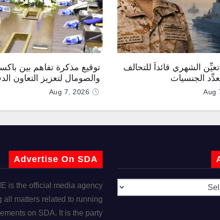
عيِّن الشهري قائداً للتحالف
توقيع مذكرة تفاهم بين باكس
دِّد الجنسيات
والصومال لتعزيز التعاون الد
Aug 7, 2026
Aug 
Advertise On SDA
is the official media agency
 all matters related to running
ements on SDA. It is the party