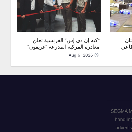
تان
“كيه إن دي إس” الفرنسية تعلن
فاعي
مغادرة المركبة المدرعة “غريفون”
رقم 1000 لخط الإنتاج
Aug 6, 2026
SEGMA ME 
handling
advertis