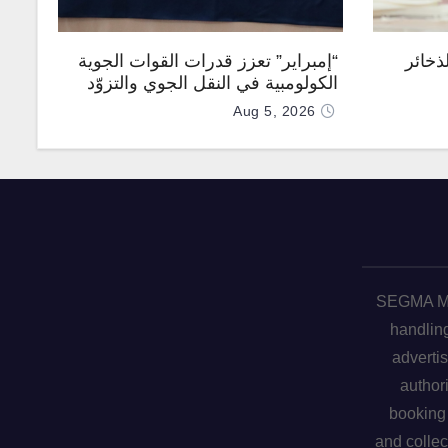
ذخائر
“إمبراير” تعزز قدرات القوات الجوية
الكولومبية في النقل الجوي والتزوّد
بالوقود جوًا من خلال تزويدها بطائرتي
Aug 5, 2026
“كيه سي-390 ميلينيوم”
SEGMA ME 
handling
advertis
author
booking 
and collec