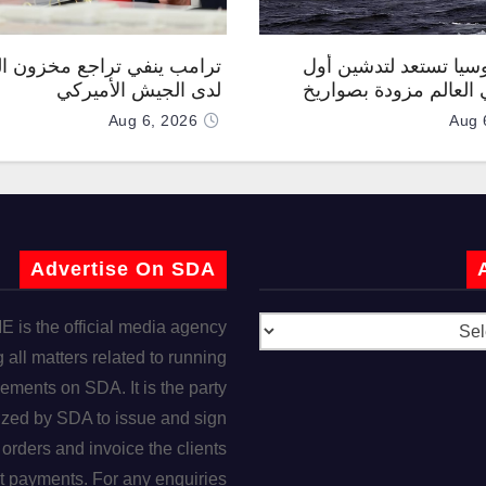
وسيا تستعد لتدشين أول
ترامب ينفي تراجع مخزون ال
العالم مزودة بصواريخ
لدى الجيش الأميركي
 صوتية
Aug 6, 2026
Aug 
Advertise On SDA
is the official media agency
 all matters related to running
ements on SDA. It is the party
ized by SDA to issue and sign
orders and invoice the clients
t payments. For any enquiries