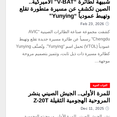
شبيهة لطائرة “V-BAT” الأميركية..
الصين تكشف عن مسيرة متطورة تقلع
وتهبط عمودياً “Yunying”
Feb 23, 2026
كشفت مجموعة صناعة الطائرات الصينية “AVIC
Chengdu” رسمياً عن طائرة مسيرة جديدة تقلع وتهبط
عمودياً (VTOL) تحمل اسم “Yunying”. وتُصنَّف Yunying
كطائرة مسيرة ذات ذيل ثابت، وتتميز بتصميم مروحة
موجهة…
القوات الجوية
للمرة الأولى.. الجيش الصيني ينشر
المروحية الهجومية الثقيلة Z-20T
Dec 11, 2025
نشر الجيش الصيني للمرة الأولى مروحيته الهجومية