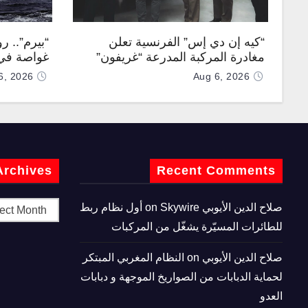
“كيه إن دي إس” الفرنسية تعلن
“بيرم”.. ر
مغادرة المركبة المدرعة “غريفون”
غواصة في 
رقم 1000 لخط الإنتاج
كروز فرط
6, 2026
Aug 6, 2026
Archives
Recent Comments
صلاح الدين الأيوبي
on
Skywire أول نظام ربط
للطائرات المسيّرة يشغّل من المركبات
صلاح الدين الأيوبي
on
النظام المغربي المبتكر
لحماية الدبابات من الصواريخ الموجهة و دبابات
العدو