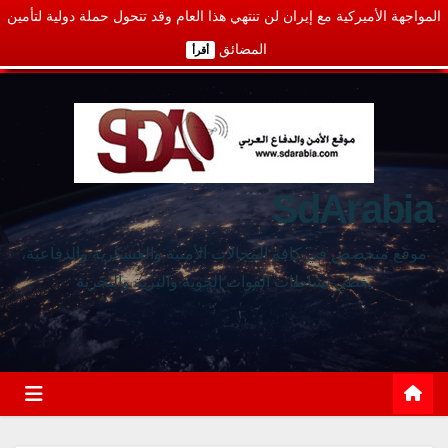
المواجهة الأميركية مع إيران لن تنتهي هذا العام وقد تتحول حملة دولية لتأمين
المضائق
أقرأ
SdArabia
موقع متخصص في كافة المجالات الأمنية والعسكرية والدفاعية،
يغطي نشاطات القوات الجوية والبرية والبحرية