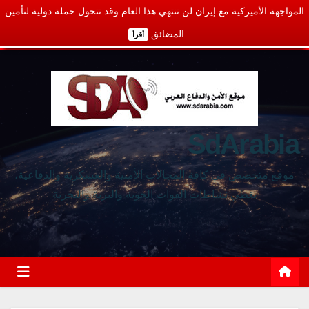
المواجهة الأميركية مع إيران لن تنتهي هذا العام وقد تتحول حملة دولية لتأمين
المضائق
أقرأ
SdArabia
موقع متخصص في كافة المجالات الأمنية والعسكرية والدفاعية،
يغطي نشاطات القوات الجوية والبرية والبحرية