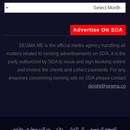
Advertise On SDA
SEGMA ME is the official media agency handling all
matters related to running advertisements on SDA. It is the
party authorized by SDA to issue and sign booking orders
and invoice the clients and collect payments. For any
enquiries concerning running ads on SDA please contact
deight@segma.co
الصفحة الرئيسية
كل الأخبار
دفاع
شركات ومعارض دفاعية