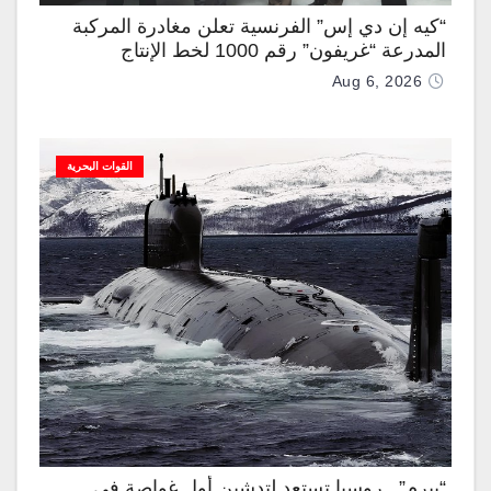
“كيه إن دي إس” الفرنسية تعلن مغادرة المركبة
المدرعة “غريفون” رقم 1000 لخط الإنتاج
Aug 6, 2026
القوات البحرية
“بيرم”.. روسيا تستعد لتدشين أول غواصة في