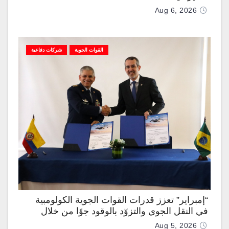
Aug 6, 2026
القوات الجوية
شركات دفاعية
“إمبراير” تعزز قدرات القوات الجوية الكولومبية
في النقل الجوي والتزوّد بالوقود جوًا من خلال
تزويدها بطائرتي “كيه سي-390 ميلينيوم”
Aug 5, 2026