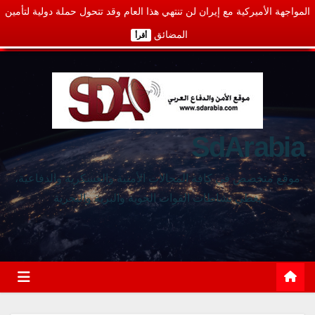
المواجهة الأميركية مع إيران لن تنتهي هذا العام وقد تتحول حملة دولية لتأمين
المضائق
أقرأ
SdArabia
موقع متخصص في كافة المجالات الأمنية والعسكرية والدفاعية،
يغطي نشاطات القوات الجوية والبرية والبحرية