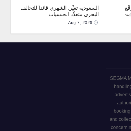
ّع
السعودية تعيِّن الشهري قائداً للتحالف
ك»
البحري متعدِّد الجنسيات
Aug 7, 2026
SEGMA ME 
handling
advertis
author
booking 
and collec
concerni