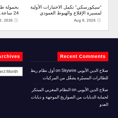
“سيكورسكي” تكمل الاختبارات الأولية
بحمولة طن
لمسيرة الإقلاع والهبوط العمودي
24 ساعة
“نوماد 100”
“TP200”
8, 2026
Aug 8, 2026
Archives
Recent Comments
صلاح الدين الأيوبي
on
Skywire أول نظام ربط
للطائرات المسيّرة يشغّل من المركبات
صلاح الدين الأيوبي
on
النظام المغربي المبتكر
لحماية الدبابات من الصواريخ الموجهة و دبابات
العدو