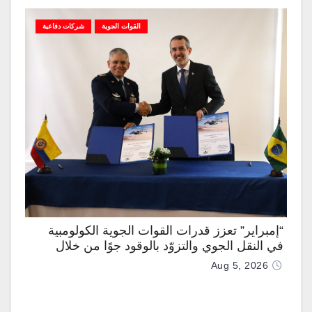
القوات الجوية
شركات دفاعية
“إمبراير” تعزز قدرات القوات الجوية الكولومبية
في النقل الجوي والتزوّد بالوقود جوًا من خلال
تزويدها بطائرتي “كيه سي-390 ميلينيوم”
Aug 5, 2026