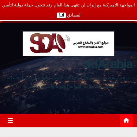
المواجهة الأميركية مع إيران لن تنتهي هذا العام وقد تتحول حملة دولية لتأمين
المضائق
أقرأ
SdArabia
موقع متخصص في كافة المجالات الأمنية والعسكرية والدفاعية،
يغطي نشاطات القوات الجوية والبرية والبحرية